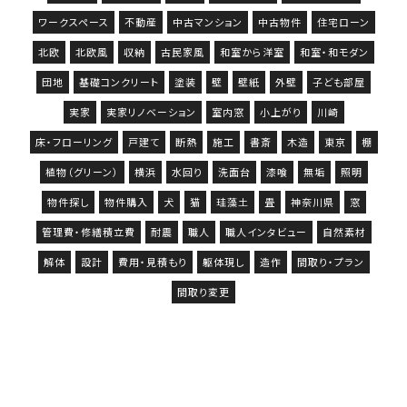
ワークスペース
不動産
中古マンション
中古物件
住宅ローン
北欧
北欧風
収納
古民家風
和室から洋室
和室・和モダン
団地
基礎コンクリート
塗装
壁
壁紙
外壁
子ども部屋
実家
実家リノベーション
室内窓
小上がり
川崎
床・フローリング
戸建て
断熱
施工
書斎
木造
東京
棚
植物（グリーン）
横浜
水回り
洗面台
漆喰
無垢
照明
物件探し
物件購入
犬
猫
珪藻土
畳
神奈川県
窓
管理費・修繕積立費
耐震
職人
職人インタビュー
自然素材
解体
設計
費用・見積もり
躯体現し
造作
間取り・プラン
間取り変更