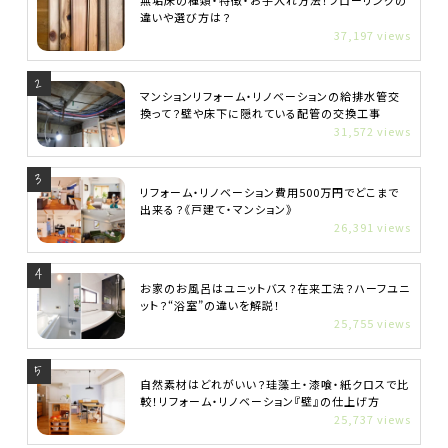
無垢床の種類・特徴・お手入れ方法！フローリングの
違いや選び方は？
37,197 views
マンションリフォーム・リノベーションの給排水管交
換って？壁や床下に隠れている配管の交換工事
31,572 views
リフォーム・リノベーション費用500万円でどこまで
出来る？《戸建て・マンション》
26,391 views
お家のお風呂はユニットバス？在来工法？ハーフユニ
ット？“浴室”の違いを解説！
25,755 views
自然素材はどれがいい？珪藻土・漆喰・紙クロスで比
較！リフォーム・リノベーション『壁』の仕上げ方
25,737 views