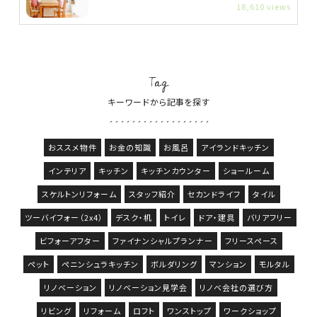
18,610 views
Tag
キーワードから記事を探す
おススメ物件
お金の知識
お風呂
アイランドキッチン
インテリア
キッチン
キッチンカウンター
ショールーム
スケルトンリフォーム
スタッフ紹介
セカンドライフ
タイル
ツーバイフォー（2x4）
デスク・机
トイレ
ドア・建具
バリアフリー
ビフォーアフター
ファイナンシャルプランナー
フリースペース
ペット
ペニンシュラキッチン
ボルダリング
マンション
モルタル
リノベーション
リノベーション見学会
リノベ会社の選び方
リビング
リフォーム
ロフト
ワンストップ
ワークショップ