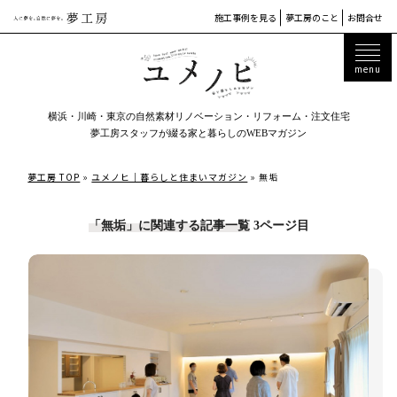
施工事例を見る
夢工房のこと
お問合せ
横浜・川崎・東京の自然素材リノベーション・リフォーム・注文住宅
夢工房スタッフが綴る家と暮らしのWEBマガジン
夢工房 TOP
»
ユメノヒ｜暮らしと住まいマガジン
»
無垢
「無垢」に関連する記事一覧
3ページ目