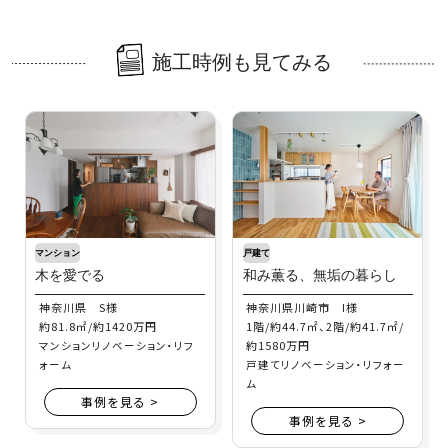
施工時例も見てみる
マンション
戸建て
木を愛でる
和み薫る、無垢の暮らし
神奈川県 S様
神奈川県川崎市 I様
約81.8㎡/約1420万円
1階/約44.7㎡、2階/約41.7㎡/
約1580万円
マンションリノベーション・リフ
ォーム
戸建てリノベーション・リフォー
ム
事例を見る >
事例を見る >