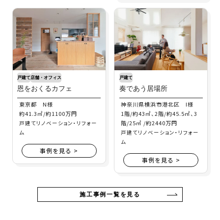
戸建て
店舗・オフィス
戸建て
恩をおくるカフェ
奏であう居場所
東京都 N様
神奈川県横浜市港北区 I様
約41.3㎡/約1100万円
1階/約43㎡、2階/約45.5㎡、3
階/25㎡ /約2440万円
戸建てリノベーション・リフォー
ム
戸建てリノベーション・リフォー
ム
事例を見る >
事例を見る >
施工事例一覧を見る