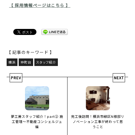
【 採用情報ページはこちら 】
【 記事のキーワード 】
横浜
仲町台
スタッフ紹介
PREV
NEXT
夢工房スタッフ紹介！part② 施
完工後訪問！横浜市緑区N様邸リ
工管理～不動産コンシェルジュ
ノベーション工事が終わって思
編
うこと