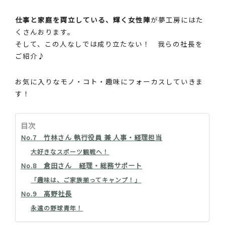
仕事と家庭を両立している、輝く女性陣
が夢工房にはた
くさんおります。
そして、この人なしでは成り立たない！ 我らの社長を
ご紹介♪
お気に入りなモノ・コト・趣味にフォーカスしていきま
す！
目次
No.7 竹林さん 執行役員 兼 人事・経理担当
大好きなスポーツ観戦へ！
No.8 倉田さん 経理・総務サポート
「趣味は、ご家族揃ってキャンプ！」
No.9 高野社長
永遠の野球青年！