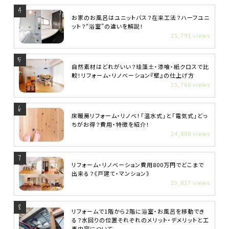
お家のお風呂はユニットバス？在来工法？ハーフユニ
ット？“浴室”の違いを解説！
25,791 views
自然素材はどれがいい？珪藻土・漆喰・紙クロスで比
較！リフォーム・リノベーション『壁』の仕上げ方
25,768 views
床暖房リフォーム・リノベ！「温水式」と「電気式」どっ
ちがお得？費用・特徴を紹介！
24,880 views
リフォーム・リノベーション費用800万円でどこまで
出来る？《戸建て・マンション》
23,817 views
リフォームで1階から2階に浴室・お風呂を移動でき
る？水回りの位置それぞれのメリット・デメリットと工
事内容について