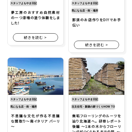
スタッフよもやま日記
スタッフよもやま日記
気になる店・街・場所
夢工房のおすすめ自然素材
の一つ漆喰の塗り体験をしま
那須のお店作りをDIYでお手
した！
伝い
続きを読む >
続きを読む >
スタッフよもやま日記
スタッフよもやま日記
気になる店・街・場所
注文住宅・新築の家づくりHOW TO
不思議な文化が作る不思議
無垢フローリングのルーツを
な間取り～南イタリア バーリ
辿り北海道へ。 研修レポート
～
後編 ～1本の木からフローリ
ングがつくられるまでの話。～