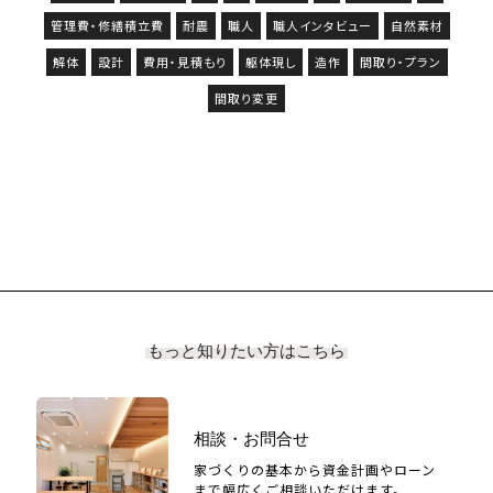
管理費・修繕積立費
耐震
職人
職人インタビュー
自然素材
解体
設計
費用・見積もり
躯体現し
造作
間取り・プラン
間取り変更
もっと知りたい方はこちら
相談・お問合せ
家づくりの基本から資金計画やローン
まで幅広くご相談いただけます。