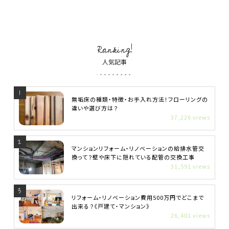
Ranking!
人気記事
無垢床の種類・特徴・お手入れ方法！フローリングの
違いや選び方は？
37,226 views
マンションリフォーム・リノベーションの給排水管交
換って？壁や床下に隠れている配管の交換工事
31,591 views
リフォーム・リノベーション費用500万円でどこまで
出来る？《戸建て・マンション》
26,401 views