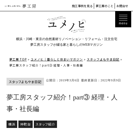
施工事例を見る
夢工房のこと
お問合せ
横浜・川崎・東京の自然素材リノベーション・リフォーム・注文住宅
夢工房スタッフが綴る家と暮らしのWEBマガジン
夢工房 TOP
»
ユメノヒ｜暮らしと住まいマガジン
»
スタッフよもやま日記
»
夢工房スタッフ紹介！part③ 経理・人事・社長編
公開日：2019年3月6日
最終更新日：2022年9月9日
スタッフよもやま日記
夢工房スタッフ紹介！part③ 経理・人
事・社長編
横浜
仲町台
スタッフ紹介