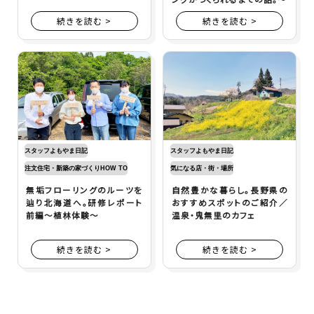
続きを読む >
続きを読む >
スタッフよもやま日記
スタッフよもやま日記
注文住宅・新築の家づくりHOW TO
気になる店・街・場所
無垢フローリングのルーツを
自然豊かな暮らし。長野県の
辿り北海道へ。研修レポート
おすすめスポットのご紹介／
前編～植林体験～
温泉・鬼無里のカフェ
続きを読む >
続きを読む >