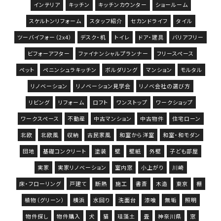
インテリア
キッチン
キッチンカウンター
ショールーム
スケルトンリフォーム
スタッフ紹介
セカンドライフ
タイル
ツーバイフォー（2x4）
デスク・机
トイレ
ドア・建具
バリアフリー
ビフォーアフター
ファイナンシャルプランナー
フリースペース
ペット
ペニンシュラキッチン
ボルダリング
マンション
モルタル
リノベーション
リノベーション見学会
リノベ会社の選び方
リビング
リフォーム
ロフト
ワンストップ
ワークショップ
ワークスペース
不動産
中古マンション
中古物件
住宅ローン
北欧
北欧風
収納
古民家風
和室から洋室
和室・和モダン
団地
基礎コンクリート
塗装
壁
壁紙
外壁
子ども部屋
実家
実家リノベーション
室内窓
小上がり
川崎
床・フローリング
戸建て
断熱
施工
書斎
木造
東京
棚
植物（グリーン）
横浜
水回り
洗面台
漆喰
無垢
照明
物件探し
物件購入
犬
猫
珪藻土
畳
神奈川県
窓