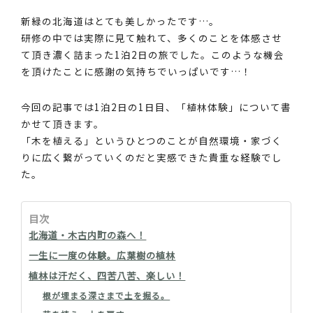
新緑の北海道はとても美しかったです…。
研修の中では実際に見て触れて、多くのことを体感させ
て頂き濃く詰まった1泊2日の旅でした。このような機会
を頂けたことに感謝の気持ちでいっぱいです…！
今回の記事では1泊2日の1日目、「植林体験」について書
かせて頂きます。
「木を植える」というひとつのことが自然環境・家づく
りに広く繋がっていくのだと実感できた貴重な経験でし
た。
目次
北海道・木古内町の森へ！
一生に一度の体験。広葉樹の植林
植林は汗だく、四苦八苦、楽しい！
根が埋まる深さまで土を掘る。