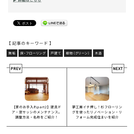
【 記事のキーワード 】
無垢
床・フローリング
戸建て
植物（グリーン）
木造
PREV
NEXT
【家のお手入れpart2】建具ド
夢工房イチ押し！杉フローリン
ア・窓サッシのメンテナンス。
グを使ったリノベーション・リ
調整方法・名称をご紹介！
フォーム完成住まいを紹介