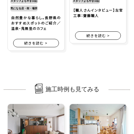
スタッフよもやま日記
スタッフよもやま日記
気になる店・街・場所
【職人さんインタビュー】左官
工事：齋藤職人
自然豊かな暮らし。長野県の
おすすめスポットのご紹介／
温泉・鬼無里のカフェ
続きを読む >
続きを読む >
施工時例も見てみる