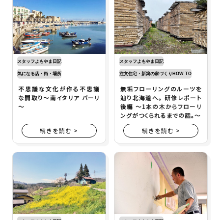
スタッフよもやま日記
スタッフよもやま日記
気になる店・街・場所
注文住宅・新築の家づくりHOW TO
不思議な文化が作る不思議
無垢フローリングのルーツを
な間取り～南イタリア バーリ
辿り北海道へ。 研修レポート
～
後編 ～1本の木からフローリ
ングがつくられるまでの話。～
続きを読む >
続きを読む >