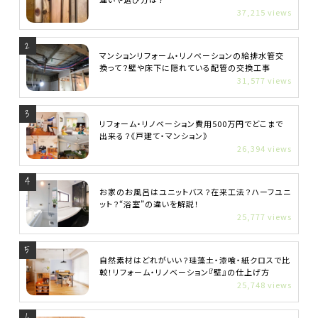
37,215 views
マンションリフォーム・リノベーションの給排水管交
換って？壁や床下に隠れている配管の交換工事
31,577 views
リフォーム・リノベーション費用500万円でどこまで
出来る？《戸建て・マンション》
26,394 views
お家のお風呂はユニットバス？在来工法？ハーフユニ
ット？“浴室”の違いを解説！
25,777 views
自然素材はどれがいい？珪藻土・漆喰・紙クロスで比
較！リフォーム・リノベーション『壁』の仕上げ方
25,748 views