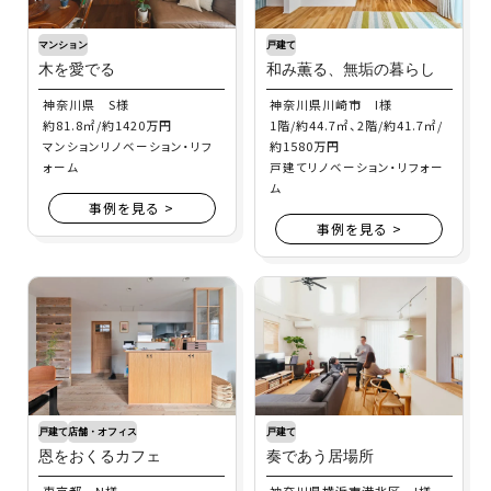
マンション
戸建て
木を愛でる
和み薫る、無垢の暮らし
神奈川県 S様
神奈川県川崎市 I様
約81.8㎡/約1420万円
1階/約44.7㎡、2階/約41.7㎡/
約1580万円
マンションリノベーション・リフ
ォーム
戸建てリノベーション・リフォー
ム
事例を見る >
事例を見る >
戸建て
店舗・オフィス
戸建て
恩をおくるカフェ
奏であう居場所
東京都 N様
神奈川県横浜市港北区 I様