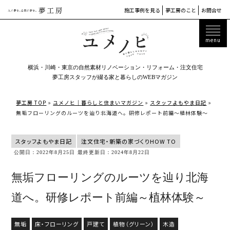
施工事例を見る
夢工房のこと
お問合せ
横浜・川崎・東京の自然素材リノベーション・リフォーム・注文住宅
夢工房スタッフが綴る家と暮らしのWEBマガジン
夢工房 TOP
»
ユメノヒ｜暮らしと住まいマガジン
»
スタッフよもやま日記
»
無垢フローリングのルーツを辿り北海道へ。研修レポート前編～植林体験～
スタッフよもやま日記
注文住宅・新築の家づくりHOW TO
公開日：2022年8月25日
最終更新日：2024年8月22日
無垢フローリングのルーツを辿り北海
道へ。研修レポート前編～植林体験～
無垢
床・フローリング
戸建て
植物（グリーン）
木造