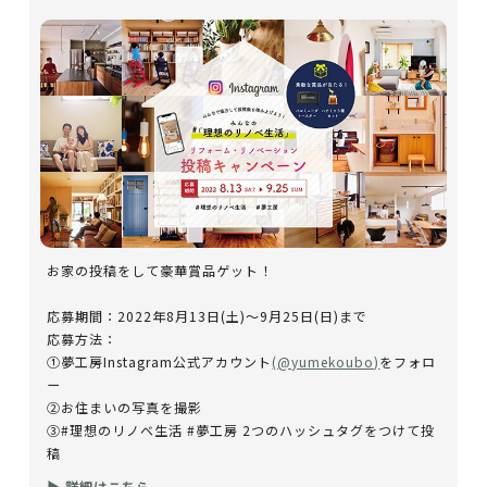
お家の投稿をして豪華賞品ゲット！
応募期間：2022年8月13日(土)～9月25日(日)まで
応募方法：
①夢工房Instagram公式アカウント
(@yumekoubo)
をフォロ
ー
②お住まいの写真を撮影
③#理想のリノベ生活 #夢工房 2つのハッシュタグをつけて投
稿
▶ 詳細はこちら