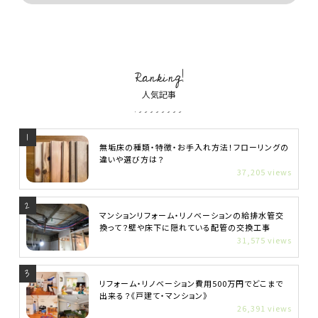
Ranking!
人気記事
無垢床の種類・特徴・お手入れ方法！フローリングの
違いや選び方は？
37,205 views
マンションリフォーム・リノベーションの給排水管交
換って？壁や床下に隠れている配管の交換工事
31,575 views
リフォーム・リノベーション費用500万円でどこまで
出来る？《戸建て・マンション》
26,391 views