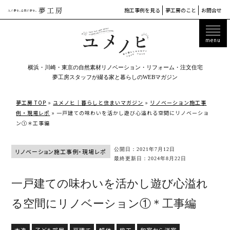
施工事例を見る
夢工房のこと
お問合せ
横浜・川崎・東京の自然素材リノベーション・リフォーム・注文住宅
夢工房スタッフが綴る家と暮らしのWEBマガジン
夢工房 TOP
»
ユメノヒ｜暮らしと住まいマガジン
»
リノベーション施工事
例・現場レポ
»
一戸建ての味わいを活かし遊び心溢れる空間にリノベーショ
ン①＊工事編
公開日：2021年7月12日
リノベーション施工事例・現場レポ
最終更新日：2024年8月22日
一戸建ての味わいを活かし遊び心溢れ
る空間にリノベーション①＊工事編
木造
子ども部屋
戸建て
解体
施工
和室から洋室