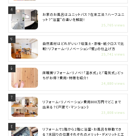
お家のお風呂はユニットバス？在来工法？ハーフユニ
ット？“浴室”の違いを解説！
25,765 views
自然素材はどれがいい？珪藻土・漆喰・紙クロスで比
較！リフォーム・リノベーション『壁』の仕上げ方
25,741 views
床暖房リフォーム・リノベ！「温水式」と「電気式」どっ
ちがお得？費用・特徴を紹介！
24,880 views
リフォーム・リノベーション費用800万円でどこまで
出来る？《戸建て・マンション》
23,808 views
リフォームで1階から2階に浴室・お風呂を移動でき
る？水回りの位置それぞれのメリット・デメリットと工