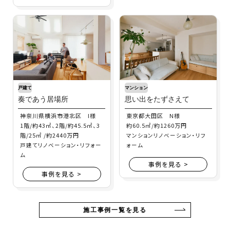
戸建て
マンション
奏であう居場所
思い出をたずさえて
神奈川県横浜市港北区 I様
東京都大田区 N様
1階/約43㎡、2階/約45.5㎡、3
約60.5㎡/約1260万円
階/25㎡ /約2440万円
マンションリノベーション・リフ
戸建てリノベーション・リフォー
ォーム
ム
事例を見る >
事例を見る >
施工事例一覧を見る