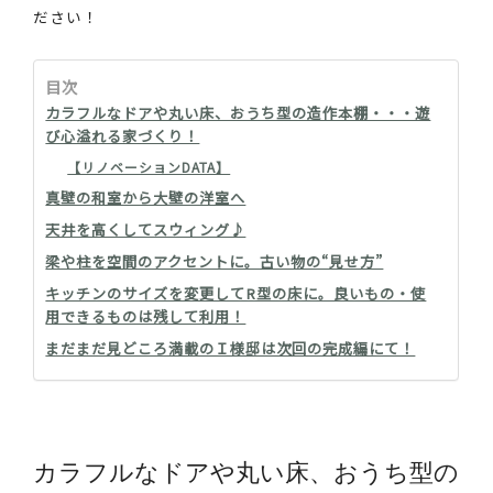
ださい！
目次
カラフルなドアや丸い床、おうち型の造作本棚・・・遊
び心溢れる家づくり！
【リノベーションDATA】
真壁の和室から大壁の洋室へ
天井を高くしてスウィング♪
梁や柱を空間のアクセントに。古い物の“見せ方”
キッチンのサイズを変更してR型の床に。良いもの・使
用できるものは残して利用！
まだまだ見どころ満載のＩ様邸は次回の完成編にて！
カラフルなドアや丸い床、おうち型の