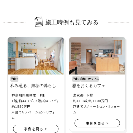
施工時例も見てみる
戸建て
戸建て
店舗・オフィス
和み薫る、無垢の暮らし
恩をおくるカフェ
神奈川県川崎市 I様
東京都 N様
1階/約44.7㎡、2階/約41.7㎡/
約41.3㎡/約1100万円
約1580万円
戸建てリノベーション・リフォー
戸建てリノベーション・リフォー
ム
ム
事例を見る >
事例を見る >