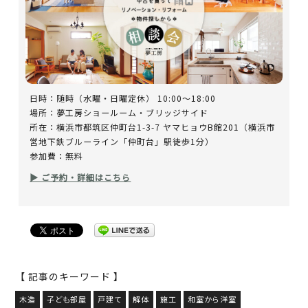
日時：随時（水曜・日曜定休） 10:00～18:00
場所：夢工房ショールーム・ブリッジサイド
所在：横浜市都筑区仲町台1-3-7 ヤマヒョウB館201（横浜市
営地下鉄ブルーライン「仲町台」駅徒歩1分）
参加費：無料
▶ ご予約・詳細はこちら
【 記事のキーワード 】
木造
子ども部屋
戸建て
解体
施工
和室から洋室