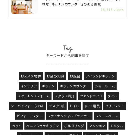
れな「キッチンカウンター」のある風景
18,615 views
Tag
キーワードから記事を探す
おススメ物件
お金の知識
お風呂
アイランドキッチン
インテリア
キッチン
キッチンカウンター
ショールーム
スケルトンリフォーム
スタッフ紹介
セカンドライフ
タイル
ツーバイフォー（2x4）
デスク・机
トイレ
ドア・建具
バリアフリー
ビフォーアフター
ファイナンシャルプランナー
フリースペース
ペット
ペニンシュラキッチン
ボルダリング
マンション
モルタル