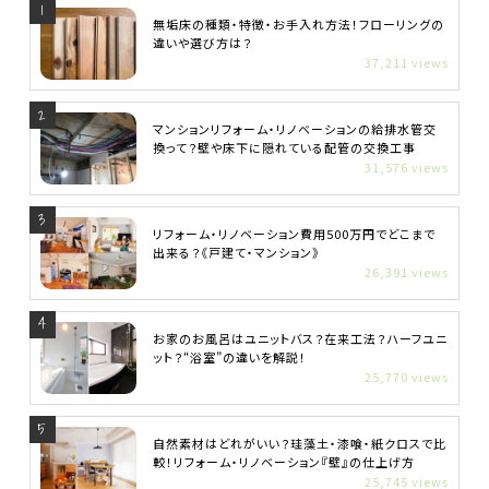
無垢床の種類・特徴・お手入れ方法！フローリングの
違いや選び方は？
37,211 views
マンションリフォーム・リノベーションの給排水管交
換って？壁や床下に隠れている配管の交換工事
31,576 views
リフォーム・リノベーション費用500万円でどこまで
出来る？《戸建て・マンション》
26,391 views
お家のお風呂はユニットバス？在来工法？ハーフユニ
ット？“浴室”の違いを解説！
25,770 views
自然素材はどれがいい？珪藻土・漆喰・紙クロスで比
較！リフォーム・リノベーション『壁』の仕上げ方
25,745 views