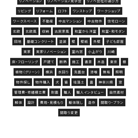
リノベーション
リノベーション見学会
リノベ会社の選び方
リビング
リフォーム
ロフト
ワンストップ
ワークショップ
ワークスペース
不動産
中古マンション
中古物件
住宅ローン
北欧
北欧風
収納
古民家風
和室から洋室
和室・和モダン
団地
基礎コンクリート
塗装
壁
壁紙
外壁
子ども部屋
実家
実家リノベーション
室内窓
小上がり
川崎
床・フローリング
戸建て
断熱
施工
書斎
木造
東京
棚
植物（グリーン）
横浜
水回り
洗面台
漆喰
無垢
照明
物件探し
物件購入
犬
猫
珪藻土
畳
神奈川県
窓
管理費・修繕積立費
耐震
職人
職人インタビュー
自然素材
解体
設計
費用・見積もり
躯体現し
造作
間取り・プラン
間取り変更