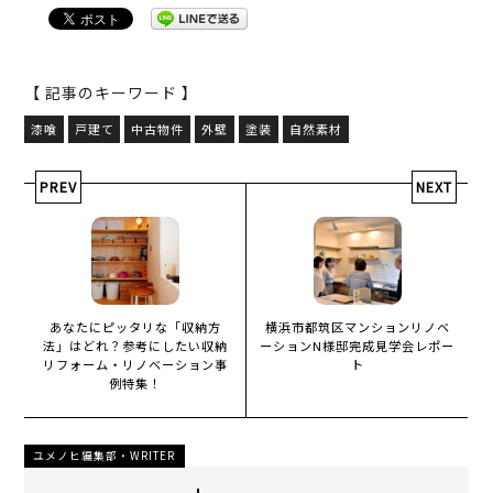
【 記事のキーワード 】
漆喰
戸建て
中古物件
外壁
塗装
自然素材
PREV
NEXT
あなたにピッタリな「収納方
横浜市都筑区マンションリノベ
法」はどれ？参考にしたい収納
ーションN様邸完成見学会レポー
リフォーム・リノベーション事
ト
例特集！
ユメノヒ編集部・WRITER