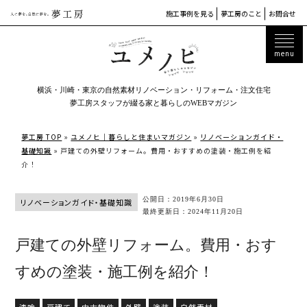
施工事例を見る
夢工房のこと
お問合せ
横浜・川崎・東京の自然素材リノベーション・リフォーム・注文住宅
夢工房スタッフが綴る家と暮らしのWEBマガジン
夢工房 TOP
»
ユメノヒ｜暮らしと住まいマガジン
»
リノベーションガイド・
基礎知識
»
戸建ての外壁リフォーム。費用・おすすめの塗装・施工例を紹
介！
公開日：2019年6月30日
リノベーションガイド・基礎知識
最終更新日：2024年11月20日
戸建ての外壁リフォーム。費用・おす
すめの塗装・施工例を紹介！
漆喰
戸建て
中古物件
外壁
塗装
自然素材