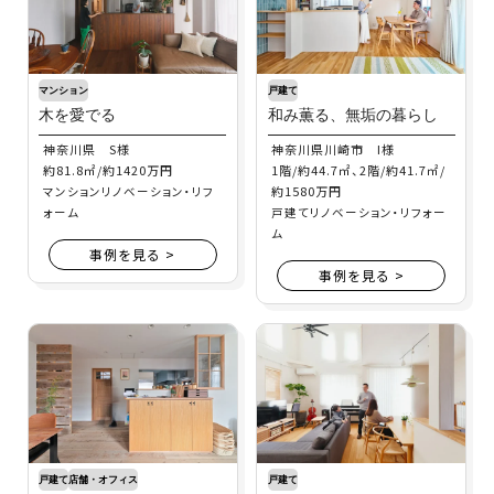
マンション
戸建て
木を愛でる
和み薫る、無垢の暮らし
神奈川県 S様
神奈川県川崎市 I様
約81.8㎡/約1420万円
1階/約44.7㎡、2階/約41.7㎡/
約1580万円
マンションリノベーション・リフ
ォーム
戸建てリノベーション・リフォー
ム
事例を見る >
事例を見る >
戸建て
店舗・オフィス
戸建て