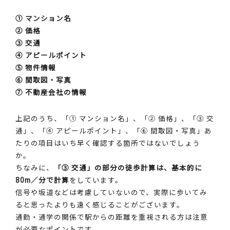
① マンション名
② 価格
③ 交通
④ アピールポイント
⑤ 物件情報
⑥ 間取図・写真
⑦ 不動産会社の情報
上記のうち、「① マンション名」、「② 価格」、「③ 交
通」、「④ アピールポイント」、「⑥ 間取図・写真」あ
たりの項目はいち早く確認する箇所ではないでしょう
か。
ちなみに、
「③ 交通」の部分の徒歩計算は、基本的に
80m／分で計算
をしています。
信号や坂道などは考慮していないので、実際に歩いてみ
ると思ったよりも遠く感じることがございます。
通勤・通学の関係で駅からの距離を重視される方は注意
が必要なポイントです。