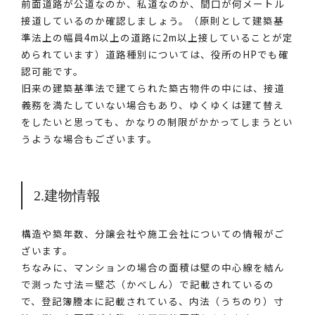
前面道路が公道なのか、私道なのか、間口が何メートル
接道しているのか確認しましょう。（原則として建築基
準法上の幅員4m以上の道路に2m以上接していることが定
められています）道路種別については、役所のHPでも確
認可能です。
旧来の建築基準法で建てられた築古物件の中には、接道
義務を満たしていない場合もあり、ゆくゆくは建て替え
をしたいと思っても、かなりの制限がかかってしまうとい
うような場合もございます。
2.建物情報
構造や築年数、分譲会社や施工会社についての情報がご
ざいます。
ちなみに、マンションの場合の面積は壁の中心線を結ん
で測った寸法＝壁芯（かべしん）で記載されているの
で、登記簿謄本に記載されている、内法（うちのり）寸