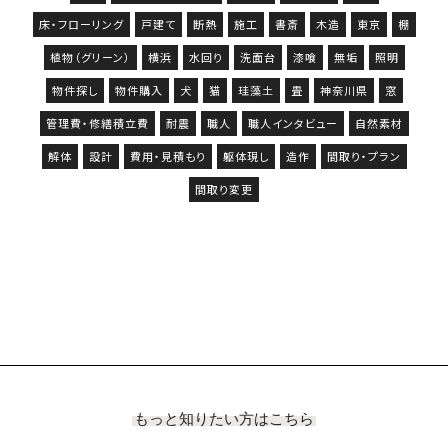
床・フローリング
戸建て
断熱
施工
書斎
木造
東京
棚
植物（グリーン）
横浜
水回り
洗面台
漆喰
無垢
照明
物件探し
物件購入
犬
猫
珪藻土
畳
神奈川県
窓
管理費・修繕積立費
耐震
職人
職人インタビュー
自然素材
解体
設計
費用・見積もり
躯体現し
造作
間取り・プラン
間取り変更
もっと知りたい方はこちら