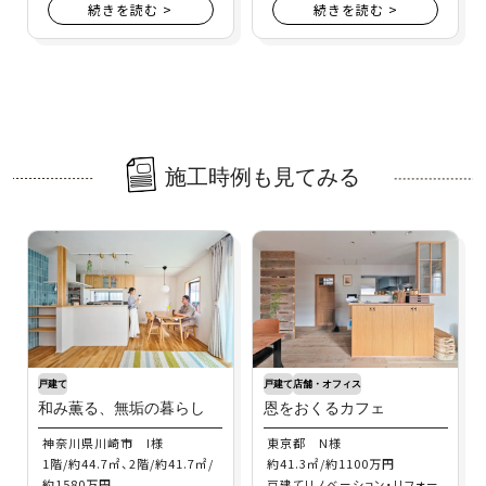
続きを読む >
続きを読む >
施工時例も見てみる
戸建て
戸建て
店舗・オフィス
和み薫る、無垢の暮らし
恩をおくるカフェ
神奈川県川崎市 I様
東京都 N様
1階/約44.7㎡、2階/約41.7㎡/
約41.3㎡/約1100万円
約1580万円
戸建てリノベーション・リフォー