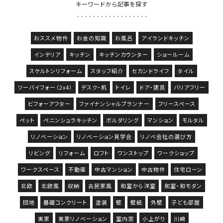
キーワードから記事を探す
おススメ物件
お金の知識
お風呂
アイランドキッチン
インテリア
キッチン
キッチンカウンター
ショールーム
スケルトンリフォーム
スタッフ紹介
セカンドライフ
タイル
ツーバイフォー（2x4）
デスク・机
トイレ
ドア・建具
バリアフリー
ビフォーアフター
ファイナンシャルプランナー
フリースペース
ペット
ペニンシュラキッチン
ボルダリング
マンション
モルタル
リノベーション
リノベーション見学会
リノベ会社の選び方
リビング
リフォーム
ロフト
ワンストップ
ワークショップ
ワークスペース
不動産
中古マンション
中古物件
住宅ローン
北欧
北欧風
収納
古民家風
和室から洋室
和室・和モダン
団地
基礎コンクリート
塗装
壁
壁紙
外壁
子ども部屋
実家
実家リノベーション
室内窓
小上がり
川崎