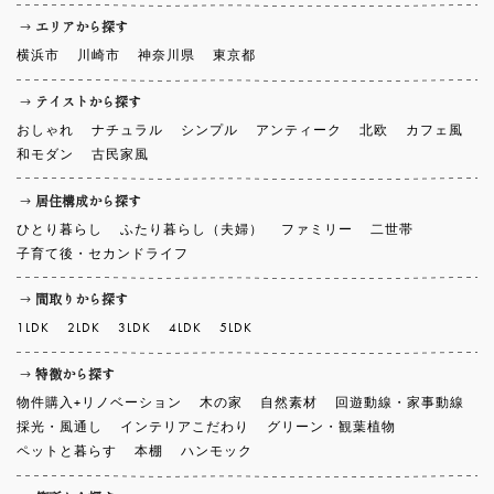
エリアから探す
横浜市
川崎市
神奈川県
東京都
テイストから探す
おしゃれ
ナチュラル
シンプル
アンティーク
北欧
カフェ風
和モダン
古民家風
居住構成から探す
ひとり暮らし
ふたり暮らし（夫婦）
ファミリー
二世帯
子育て後・セカンドライフ
間取りから探す
1LDK
2LDK
3LDK
4LDK
5LDK
特徴から探す
物件購入+リノベーション
木の家
自然素材
回遊動線・家事動線
採光・風通し
インテリアこだわり
グリーン・観葉植物
ペットと暮らす
本棚
ハンモック
箇所から探す