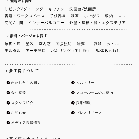
リビング/ダイニング
キッチン
洗面台/洗面所
書斎・ワークスペース
子供部屋
和室
小上がり
収納
ロフト
玄関/土間
インナーバルコニー
外壁・屋根・庭・エクステリア
素材・パーツから探す
無垢の床
塗装
室内窓
間接照明
珪藻土
漆喰
タイル
モルタル
アーチ開口
パネリング（羽目板）
躯体あらわし
夢工房について
わたしたちの想い
ヒストリー
会社概要
ショールームのご案内
スタッフ紹介
採用情報
お知らせ
プレスリリース
メディア掲載情報
夢工房の家づくりサービス