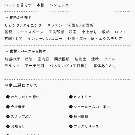
ペットと暮らす
本棚
ハンモック
箇所から探す
リビング/ダイニング
キッチン
洗面台/洗面所
書斎・ワークスペース
子供部屋
和室
小上がり
収納
ロフト
玄関/土間
インナーバルコニー
外壁・屋根・庭・エクステリア
素材・パーツから探す
無垢の床
塗装
室内窓
間接照明
珪藻土
漆喰
タイル
モルタル
アーチ開口
パネリング（羽目板）
躯体あらわし
夢工房について
わたしたちの想い
ヒストリー
会社概要
ショールームのご案内
スタッフ紹介
採用情報
お知らせ
プレスリリース