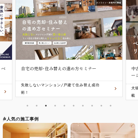
ノベ
自宅の売却･住み替えの進め方セミナー
中
ー
失敗しないマンション/戸建て住み替え成功
犬
術！
載
人気の施工事例