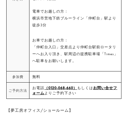
電車でお越しの方：
横浜市営地下鉄ブルーライン「仲町台」駅より
徒歩3分
お車でお越しの方：
「仲町台入口」交差点より仲町台駅前ロータリ
ーへお入り頂き、駅周辺の提携駐車場「Times」
へ駐車をお願いします。
無料
参加費
お電話
（0120-068-660）
もしくは
お問い合せフ
ご予約方法
ォーム
よりご予約下さい
【夢工房オフィス/ショールーム】