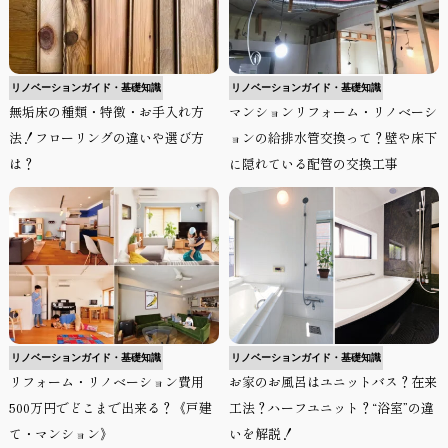
リノベーションガイド・基礎知識
リノベーションガイド・基礎知識
無垢床の種類・特徴・お手入れ方
マンションリフォーム・リノベーシ
法！フローリングの違いや選び方
ョンの給排水管交換って？壁や床下
は？
に隠れている配管の交換工事
リノベーションガイド・基礎知識
リノベーションガイド・基礎知識
リフォーム・リノベーション費用
お家のお風呂はユニットバス？在来
500万円でどこまで出来る？《戸建
工法？ハーフユニット？“浴室”の違
て・マンション》
いを解説！