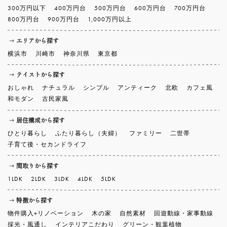
300万円以下
400万円台
500万円台
600万円台
700万円台
800万円台
900万円台
1,000万円以上
エリアから探す
横浜市
川崎市
神奈川県
東京都
テイストから探す
おしゃれ
ナチュラル
シンプル
アンティーク
北欧
カフェ風
和モダン
古民家風
居住構成から探す
ひとり暮らし
ふたり暮らし（夫婦）
ファミリー
二世帯
子育て後・セカンドライフ
間取りから探す
1LDK
2LDK
3LDK
4LDK
5LDK
特徴から探す
物件購入+リノベーション
木の家
自然素材
回遊動線・家事動線
採光・風通し
インテリアこだわり
グリーン・観葉植物