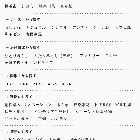
横浜市
川崎市
神奈川県
東京都
テイストから探す
おしゃれ
ナチュラル
シンプル
アンティーク
北欧
カフェ風
和モダン
古民家風
居住構成から探す
ひとり暮らし
ふたり暮らし（夫婦）
ファミリー
二世帯
子育て後・セカンドライフ
間取りから探す
1LDK
2LDK
3LDK
4LDK
5LDK
特徴から探す
物件購入+リノベーション
木の家
自然素材
回遊動線・家事動線
採光・風通し
インテリアこだわり
グリーン・観葉植物
ペットと暮らす
本棚
ハンモック
箇所から探す
リビング/ダイニング
キッチン
洗面台/洗面所