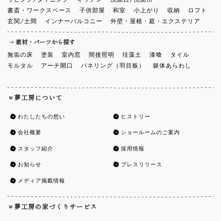
書斎・ワークスペース
子供部屋
和室
小上がり
収納
ロフト
玄関/土間
インナーバルコニー
外壁・屋根・庭・エクステリア
素材・パーツから探す
無垢の床
塗装
室内窓
間接照明
珪藻土
漆喰
タイル
モルタル
アーチ開口
パネリング（羽目板）
躯体あらわし
夢工房について
わたしたちの想い
ヒストリー
会社概要
ショールームのご案内
スタッフ紹介
採用情報
お知らせ
プレスリリース
メディア掲載情報
夢工房の家づくりサービス