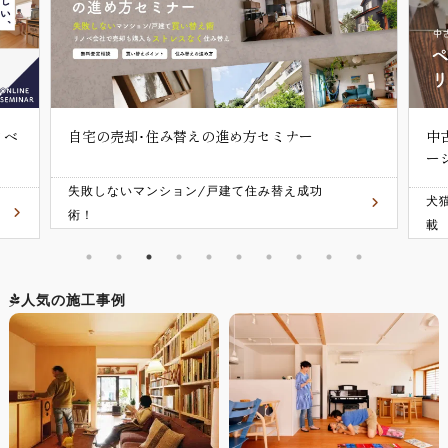
ノベ
自宅の売却･住み替えの進め方セミナー
中
ー
失敗しないマンション/戸建て住み替え成功
犬
術！
載
人気の施工事例