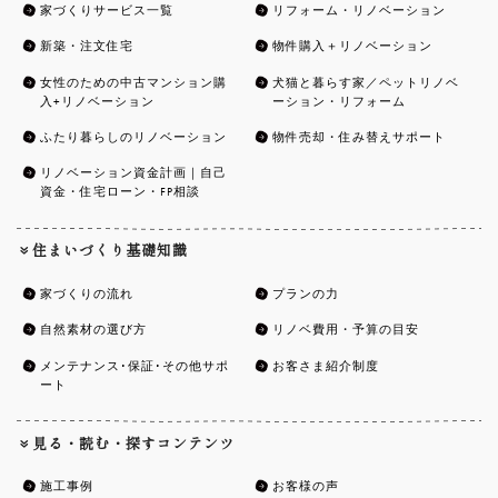
家づくりサービス一覧
リフォーム・リノベーション
新築・注文住宅
物件購入＋リノベーション
女性のための中古マンション購
犬猫と暮らす家／ペットリノベ
入+リノベーション
ーション・リフォーム
ふたり暮らしのリノベーション
物件売却・住み替えサポート
リノベーション資金計画｜自己
資金・住宅ローン・FP相談
住まいづくり基礎知識
家づくりの流れ
プランの力
自然素材の選び方
リノベ費用・予算の目安
メンテナンス･保証･その他サポ
お客さま紹介制度
ート
見る・読む・探すコンテンツ
施工事例
お客様の声