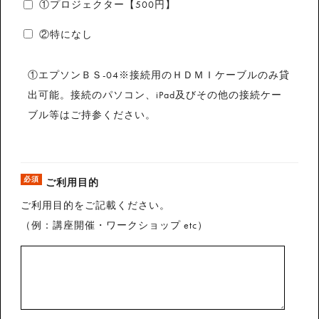
①プロジェクター【500円】
②特になし
①エプソンＢＳ-04※接続用のＨＤＭＩケーブルのみ貸
出可能。接続のパソコン、iPad及びその他の接続ケー
ブル等はご持参ください。
必須
ご利用目的
ご利用目的をご記載ください。
（例：講座開催・ワークショップ etc）