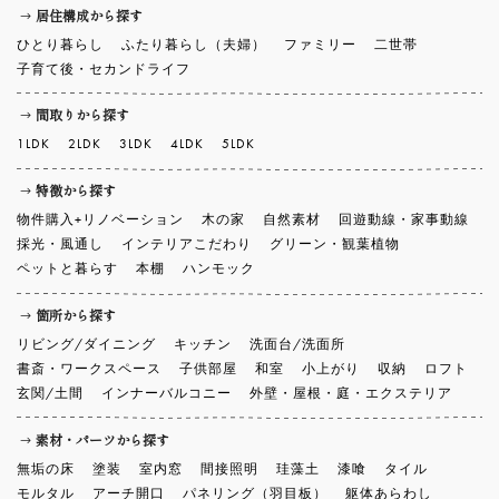
居住構成から探す
ひとり暮らし
ふたり暮らし（夫婦）
ファミリー
二世帯
子育て後・セカンドライフ
間取りから探す
1LDK
2LDK
3LDK
4LDK
5LDK
特徴から探す
物件購入+リノベーション
木の家
自然素材
回遊動線・家事動線
採光・風通し
インテリアこだわり
グリーン・観葉植物
ペットと暮らす
本棚
ハンモック
箇所から探す
リビング/ダイニング
キッチン
洗面台/洗面所
書斎・ワークスペース
子供部屋
和室
小上がり
収納
ロフト
玄関/土間
インナーバルコニー
外壁・屋根・庭・エクステリア
素材・パーツから探す
無垢の床
塗装
室内窓
間接照明
珪藻土
漆喰
タイル
モルタル
アーチ開口
パネリング（羽目板）
躯体あらわし