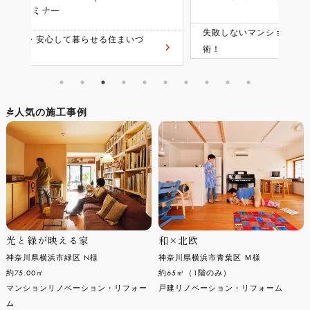
ー
失敗しないマンション/戸建て住み替え成功
犬
術！
載
人気の施工事例
光と緑が映える家
和×北欧
神奈川県横浜市緑区 N様
神奈川県横浜市青葉区 Ｍ様
約75.00㎡
約65㎡（1階のみ）
マンションリノベーション・リフォー
戸建リノベーション・リフォーム
ム