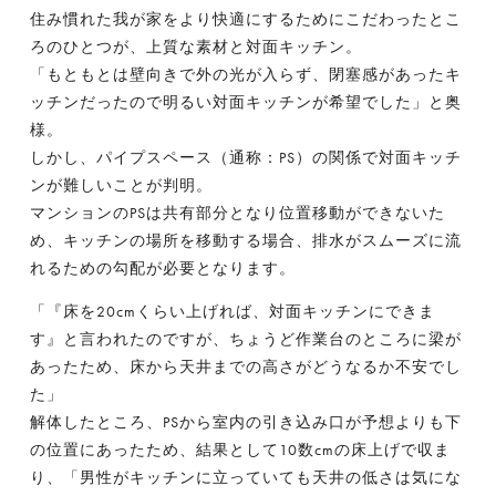
住み慣れた我が家をより快適にするためにこだわったとこ
ろのひとつが、上質な素材と対面キッチン。
「もともとは壁向きで外の光が入らず、閉塞感があったキ
ッチンだったので明るい対面キッチンが希望でした」と奥
様。
しかし、パイプスペース（通称：PS）の関係で対面キッチ
ンが難しいことが判明。
マンションのPSは共有部分となり位置移動ができないた
め、キッチンの場所を移動する場合、排水がスムーズに流
れるための勾配が必要となります。
「『床を20cmくらい上げれば、対面キッチンにできま
す』と言われたのですが、ちょうど作業台のところに梁が
あったため、床から天井までの高さがどうなるか不安でし
た」
解体したところ、PSから室内の引き込み口が予想よりも下
の位置にあったため、結果として10数cmの床上げで収ま
り、「男性がキッチンに立っていても天井の低さは気にな