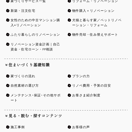
家づくりサービス一覧
リフォーム・リノベーション
新築・注文住宅
物件購入＋リノベーション
女性のための中古マンション購
犬猫と暮らす家／ペットリノベ
入+リノベーション
ーション・リフォーム
ふたり暮らしのリノベーション
物件売却・住み替えサポート
リノベーション資金計画｜自己
資金・住宅ローン・FP相談
住まいづくり基礎知識
家づくりの流れ
プランの力
自然素材の選び方
リノベ費用・予算の目安
メンテナンス･保証･その他サポ
お客さま紹介制度
ート
見る・読む・探すコンテンツ
施工事例
お客様の声