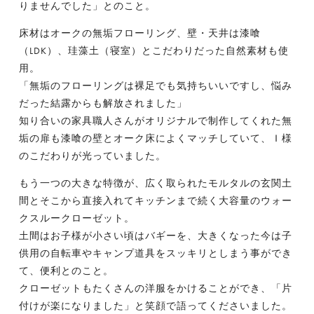
りませんでした」とのこと。
床材はオークの無垢フローリング、壁・天井は漆喰
（LDK）、珪藻土（寝室）とこだわりだった自然素材も使
用。
「無垢のフローリングは裸足でも気持ちいいですし、悩み
だった結露からも解放されました」
知り合いの家具職人さんがオリジナルで制作してくれた無
垢の扉も漆喰の壁とオーク床によくマッチしていて、Ｉ様
のこだわりが光っていました。
もう一つの大きな特徴が、広く取られたモルタルの玄関土
間とそこから直接入れてキッチンまで続く大容量のウォー
クスルークローゼット。
土間はお子様が小さい頃はバギーを、大きくなった今は子
供用の自転車やキャンプ道具をスッキリとしまう事ができ
て、便利とのこと。
クローゼットもたくさんの洋服をかけることができ、「片
付けが楽になりました」と笑顔で語ってくださいました。