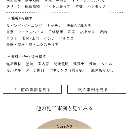
グリーン・観葉植物
ペットと暮らす
本棚
ハンモック
箇所から探す
リビング/ダイニング
キッチン
洗面台/洗面所
書斎・ワークスペース
子供部屋
和室
小上がり
収納
ロフト
玄関/土間
インナーバルコニー
外壁・屋根・庭・エクステリア
素材・パーツから探す
無垢床材
塗装
室内窓
間接照明
珪藻土
漆喰
タイル
モルタル
アーチ開口
パネリング（羽目板）
躯体あらわし
前の事例を見る
次の事例を見る
他の施工事例も見てみる
Case.90