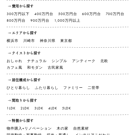
費用から探す
300万円以下
400万円台
500万円台
600万円台
700万円台
800万円台
900万円台
1,000万円以上
エリアから探す
横浜市
川崎市
神奈川県
東京都
テイストから探す
おしゃれ
ナチュラル
シンプル
アンティーク
北欧
カフェ風
和モダン
古民家風
居住構成から探す
ひとり暮らし
ふたり暮らし
ファミリー
二世帯
間取りから探す
1LDK
2LDK
3LDK
4LDK
5LDK
特徴から探す
物件購入+リノベーション
木の家
自然素材
回遊動線・家事動線
採光・風通し
インテリアこだわり