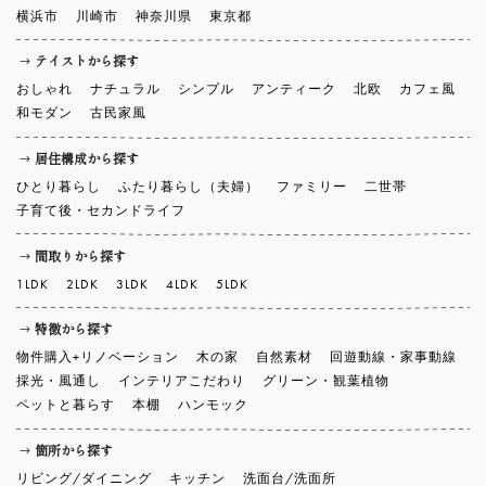
横浜市
川崎市
神奈川県
東京都
テイストから探す
おしゃれ
ナチュラル
シンプル
アンティーク
北欧
カフェ風
和モダン
古民家風
居住構成から探す
ひとり暮らし
ふたり暮らし（夫婦）
ファミリー
二世帯
子育て後・セカンドライフ
間取りから探す
1LDK
2LDK
3LDK
4LDK
5LDK
特徴から探す
物件購入+リノベーション
木の家
自然素材
回遊動線・家事動線
採光・風通し
インテリアこだわり
グリーン・観葉植物
ペットと暮らす
本棚
ハンモック
箇所から探す
リビング/ダイニング
キッチン
洗面台/洗面所