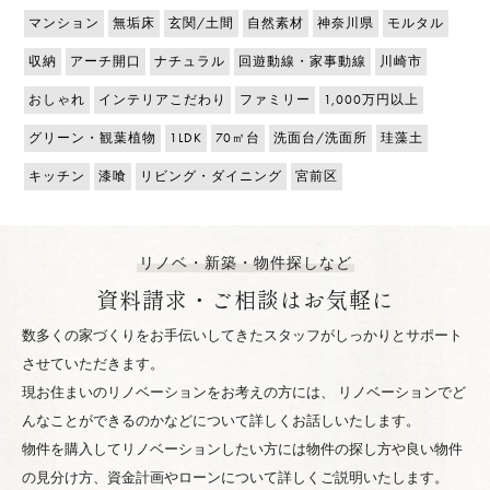
マンション
無垢床
玄関/土間
自然素材
神奈川県
モルタル
収納
アーチ開口
ナチュラル
回遊動線・家事動線
川崎市
おしゃれ
インテリアこだわり
ファミリー
1,000万円以上
グリーン・観葉植物
1LDK
70㎡台
洗面台/洗面所
珪藻土
キッチン
漆喰
リビング・ダイニング
宮前区
リノベ・新築・物件探しなど
資料請求・ご相談はお気軽に
数多くの家づくりをお手伝いしてきたスタッフがしっかりとサポート
させていただきます。
現お住まいのリノベーションをお考えの方には、 リノベーションでど
んなことができるのかなどについて詳しくお話しいたします。
物件を購入してリノベーションしたい方には物件の探し方や良い物件
の見分け方、資金計画やローンについて詳しくご説明いたします。