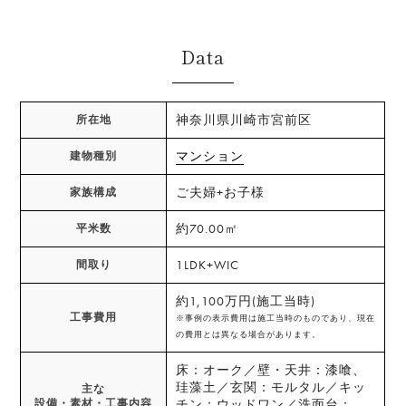
Data
神奈川県川崎市宮前区
所在地
マンション
建物種別
ご夫婦+お子様
家族構成
約70.00㎡
平米数
1LDK+WIC
間取り
約1,100万円(施工当時)
工事費用
※事例の表示費用は施工当時のものであり、現在
の費用とは異なる場合があります。
床：オーク／壁・天井：漆喰、
珪藻土／玄関：モルタル／キッ
主な
設備・素材・工事内容
チン：ウッドワン／洗面台：