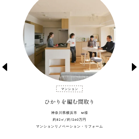
prev
n
マンション
ひかりを編む間取り
神奈川県横浜市 M様
約82㎡/約1260万円
マンションリノベーション・リフォーム