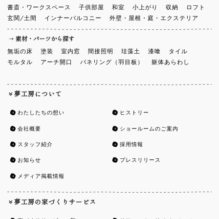
書斎・ワークスペース
子供部屋
和室
小上がり
収納
ロフト
玄関/土間
インナーバルコニー
外壁・屋根・庭・エクステリア
素材・パーツから探す
無垢の床
塗装
室内窓
間接照明
珪藻土
漆喰
タイル
モルタル
アーチ開口
パネリング（羽目板）
躯体あらわし
夢工房について
わたしたちの想い
ヒストリー
会社概要
ショールームのご案内
スタッフ紹介
採用情報
お知らせ
プレスリリース
メディア掲載情報
夢工房の家づくりサービス