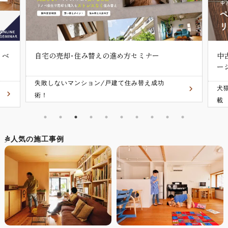
ノベ
自宅の売却･住み替えの進め方セミナー
中
ー
失敗しないマンション/戸建て住み替え成功
犬
術！
載
人気の施工事例