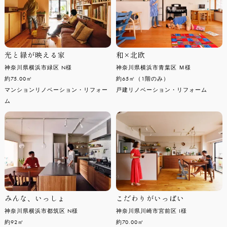
光と緑が映える家
和×北欧
神奈川県横浜市緑区 N様
神奈川県横浜市青葉区 Ｍ様
約75.00㎡
約65㎡（1階のみ）
マンションリノベーション・リフォー
戸建リノベーション・リフォーム
ム
みんな、いっしょ
こだわりがいっぱい
神奈川県横浜市都筑区 N様
神奈川県川崎市宮前区 I様
約92㎡
約70.00㎡