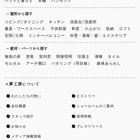
ペットと暮らす
本棚
ハンモック
箇所から探す
リビング/ダイニング
キッチン
洗面台/洗面所
書斎・ワークスペース
子供部屋
和室
小上がり
収納
ロフト
玄関/土間
インナーバルコニー
外壁・屋根・庭・エクステリア
素材・パーツから探す
無垢の床
塗装
室内窓
間接照明
珪藻土
漆喰
タイル
モルタル
アーチ開口
パネリング（羽目板）
躯体あらわし
夢工房について
わたしたちの想い
ヒストリー
会社概要
ショールームのご案内
スタッフ紹介
採用情報
お知らせ
プレスリリース
メディア掲載情報