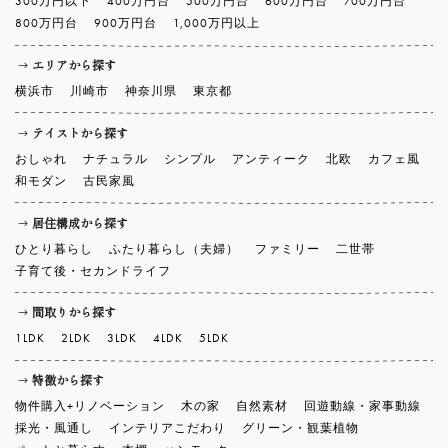
300万円以下
400万円台
500万円台
600万円台
700万円台
800万円台
900万円台
1,000万円以上
エリアから探す
横浜市
川崎市
神奈川県
東京都
テイストから探す
おしゃれ
ナチュラル
シンプル
アンティーク
北欧
カフェ風
和モダン
古民家風
居住構成から探す
ひとり暮らし
ふたり暮らし（夫婦）
ファミリー
二世帯
子育て後・セカンドライフ
間取りから探す
1LDK
2LDK
3LDK
4LDK
5LDK
特徴から探す
物件購入+リノベーション
木の家
自然素材
回遊動線・家事動線
採光・風通し
インテリアこだわり
グリーン・観葉植物