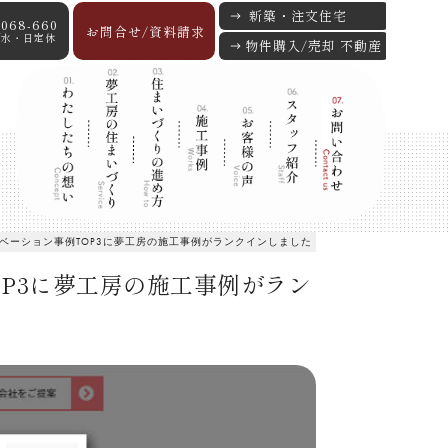
新築・注文住宅
-068-660
お問合せ/資料請求
:00/水・日定休
物件購入/売却 不動産
ノベーション事例TOP3に夢工房の施工事例がランクインしました
OP3に夢工房の施工事例がラン