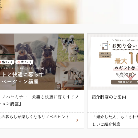
制度のご案内
迷ったら、LINEで聞
不動産の相談受付中
介した人」も「された人」ももらえる嬉
スタッフとLINEで直接
ご紹介制度
だ決めていない段階の相