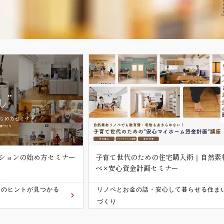
宅購入術｜自然素材リノ
自宅の売却･住み替えの進め方セミナー
ナー
心して暮らせる住まい
失敗しないマンション/戸建て住み替え成
術！