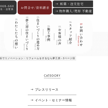
新築・注文住宅
-068-660
お問合せ/資料請求
:00/水・日定休
物件購入/売却 不動産
横浜でリノベーション・リフォームをするなら夢工房 - 5ページ目
CATEGORY
プレスリリース
イベント・セミナー情報