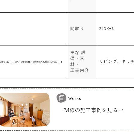
間取り
2LDK+S
主な 設
備・素
リビング、キッ
ものであり、現在の費用とは異なる場合がありま
材・
工事内容
Works
M様
の施工事例を見る