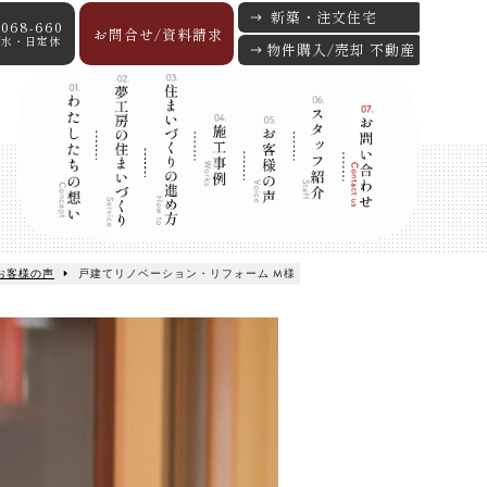
新築・注文住宅
-068-660
お問合せ/資料請求
:00/水・日定休
物件購入/売却 不動産
お客様の声
戸建てリノベーション・リフォーム M様