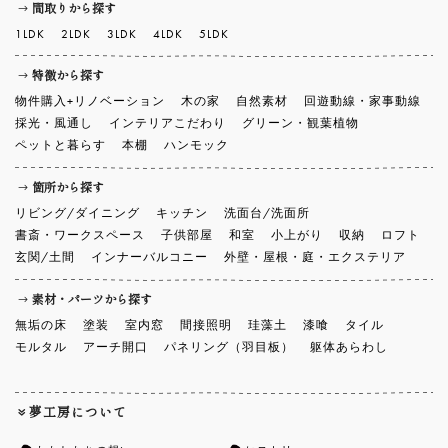
間取りから探す
1LDK
2LDK
3LDK
4LDK
5LDK
特徴から探す
物件購入+リノベーション
木の家
自然素材
回遊動線・家事動線
採光・風通し
インテリアこだわり
グリーン・観葉植物
ペットと暮らす
本棚
ハンモック
箇所から探す
リビング/ダイニング
キッチン
洗面台/洗面所
書斎・ワークスペース
子供部屋
和室
小上がり
収納
ロフト
玄関/土間
インナーバルコニー
外壁・屋根・庭・エクステリア
素材・パーツから探す
無垢の床
塗装
室内窓
間接照明
珪藻土
漆喰
タイル
モルタル
アーチ開口
パネリング（羽目板）
躯体あらわし
夢工房について