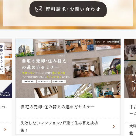
ノベ
自宅の売却･住み替えの進め方セミナー
中
ー
失敗しないマンション/戸建て住み替え成功
犬
術！
載