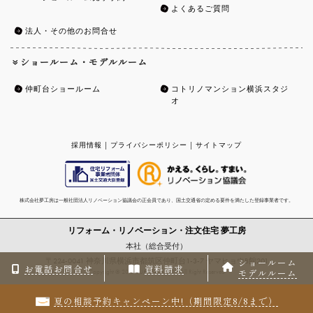
よくあるご質問
法人・その他のお問合せ
ショールーム・モデルルーム
仲町台ショールーム
コトリノマンション横浜スタジ
オ
採用情報
|
プライバシーポリシー
|
サイトマップ
株式会社夢工房は一般社団法人リノベーション協議会の正会員であり、国土交通省の定める要件を満たした登録事業者です。
リフォーム・リノベーション・注文住宅
夢工房
本社（総合受付）
ショールーム
〒224-0041 神奈川県横浜市都筑区仲町台1-3-7 ヤマヒョウB館201
お電話お問合せ
資料請求
モデルルーム
Copyright © 2016 YUME-KOUBOU.All Right Reserved
夏の相談予約キャンペーン中!（期間限定8/8まで）