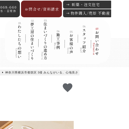
新築・注文住宅
-068-660
お問合せ/資料請求
:00/水・日定休
物件購入/売却 不動産
神奈川県横浜市都筑区 S様 みんながいる、心地良さ