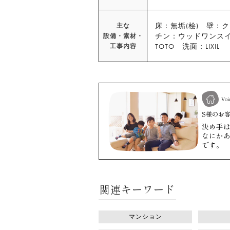
床：無垢(桧) 壁：
主な
チン：ウッドワンス
設備・素材・
TOTO 洗面：LIXIL
工事内容
Voi
S様
のお
決め手
なにか
です。
関連キーワード
マンション