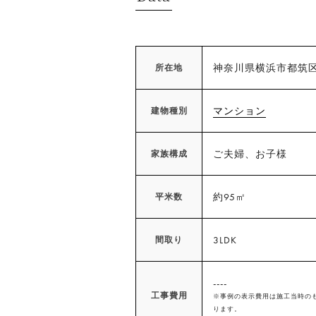
神奈川県横浜市都筑
所在地
マンション
建物種別
ご夫婦、お子様
家族構成
約95㎡
平米数
3LDK
間取り
----
工事費用
※事例の表示費用は施工当時の
ります。