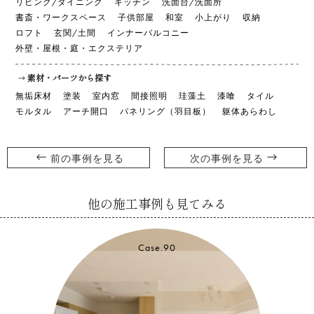
リビング/ダイニング
キッチン
洗面台/洗面所
書斎・ワークスペース
子供部屋
和室
小上がり
収納
ロフト
玄関/土間
インナーバルコニー
外壁・屋根・庭・エクステリア
素材・パーツから探す
無垢床材
塗装
室内窓
間接照明
珪藻土
漆喰
タイル
モルタル
アーチ開口
パネリング（羽目板）
躯体あらわし
前の事例を見る
次の事例を見る
他の施工事例も見てみる
90
Case.