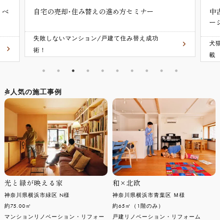
ノベ
自宅の売却･住み替えの進め方セミナー
中
ー
失敗しないマンション/戸建て住み替え成功
犬
術！
載
人気の施工事例
光と緑が映える家
和×北欧
神奈川県横浜市緑区 N様
神奈川県横浜市青葉区 Ｍ様
約75.00㎡
約65㎡（1階のみ）
マンションリノベーション・リフォー
戸建リノベーション・リフォーム