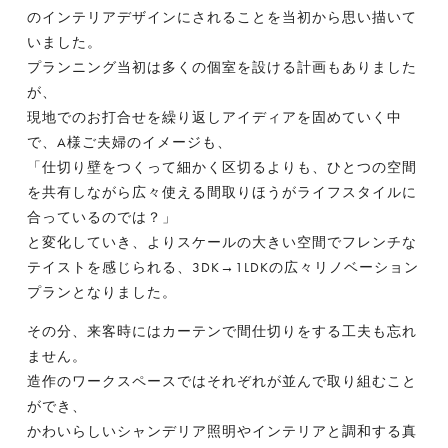
のインテリアデザインにされることを当初から思い描いて
いました。
プランニング当初は多くの個室を設ける計画もありました
が、
現地でのお打合せを繰り返しアイディアを固めていく中
で、A様ご夫婦のイメージも、
「仕切り壁をつくって細かく区切るよりも、ひとつの空間
を共有しながら広々使える間取りほうがライフスタイルに
合っているのでは？」
と変化していき、よりスケールの大きい空間でフレンチな
テイストを感じられる、3DK→1LDKの広々リノベーション
プランとなりました。
その分、来客時にはカーテンで間仕切りをする工夫も忘れ
ません。
造作のワークスペースではそれぞれが並んで取り組むこと
ができ、
かわいらしいシャンデリア照明やインテリアと調和する真