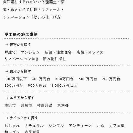
自然素材はどれがいい？珪藻土・漆
喰・紙クロスで比較！リフォーム・
リノベーション『壁』の仕上げ方
夢工房の施工事例
建物から探す
戸建て
マンション
新築・注文住宅
店舗・オフィス
リノベーション向き・済み物件探し
費用から探す
300万円以下
400万円台
500万円台
600万円台
700万円台
800万円台
900万円台
1,000万円以上
エリアから探す
横浜市
川崎市
神奈川県
東京都
テイストから探す
おしゃれ
ナチュラル
シンプル
アンティーク
北欧
カフェ風
和モダン
古民家風