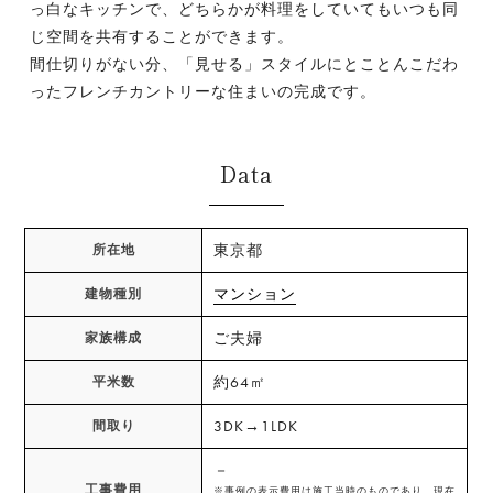
っ白なキッチンで、どちらかが料理をしていてもいつも同
じ空間を共有することができます。
間仕切りがない分、「見せる」スタイルにとことんこだわ
ったフレンチカントリーな住まいの完成です。
Data
東京都
所在地
マンション
建物種別
ご夫婦
家族構成
約64㎡
平米数
3DK→1LDK
間取り
－
工事費用
※事例の表示費用は施工当時のものであり、現在