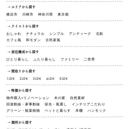
エリアから探す
横浜市
川崎市
神奈川県
東京都
テイストから探す
おしゃれ
ナチュラル
シンプル
アンティーク
北欧
カフェ風
和モダン
古民家風
居住構成から探す
ひとり暮らし
ふたり暮らし
ファミリー
二世帯
間取りから探す
1LDK
2LDK
3LDK
4LDK
5LDK
特徴から探す
物件購入+リノベーション
木の家
自然素材
回遊動線・家事動線
採光・風通し
インテリアこだわり
グリーン・観葉植物
ペットと暮らす
本棚
ハンモック
箇所から探す