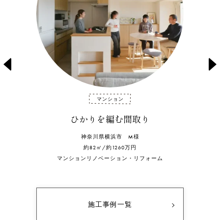
prev
n
ン
マンショ
む間取り
からだ想い
市 M様
神奈川県
260万円
約85㎡/16
ョン・リフォーム
マンションリノベーシ
施工事例一覧