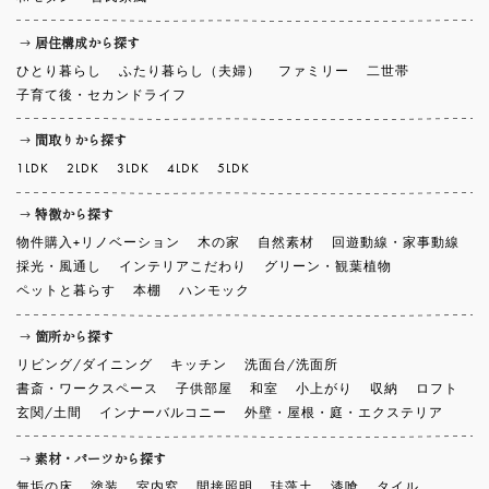
居住構成から探す
ひとり暮らし
ふたり暮らし（夫婦）
ファミリー
二世帯
子育て後・セカンドライフ
間取りから探す
1LDK
2LDK
3LDK
4LDK
5LDK
特徴から探す
物件購入+リノベーション
木の家
自然素材
回遊動線・家事動線
採光・風通し
インテリアこだわり
グリーン・観葉植物
ペットと暮らす
本棚
ハンモック
箇所から探す
リビング/ダイニング
キッチン
洗面台/洗面所
書斎・ワークスペース
子供部屋
和室
小上がり
収納
ロフト
玄関/土間
インナーバルコニー
外壁・屋根・庭・エクステリア
素材・パーツから探す
無垢の床
塗装
室内窓
間接照明
珪藻土
漆喰
タイル