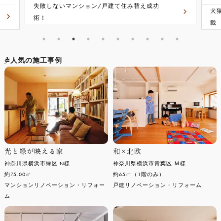
失敗しないマンション/戸建て住み替え成功
犬
術！
載
人気の施工事例
光と緑が映える家
和×北欧
神奈川県横浜市緑区 N様
神奈川県横浜市青葉区 Ｍ様
約75.00㎡
約65㎡（1階のみ）
マンションリノベーション・リフォー
戸建リノベーション・リフォーム
ム