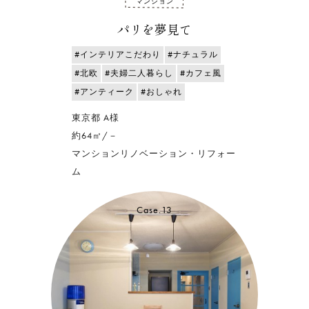
マンション
パリを夢見て
#インテリアこだわり
#ナチュラル
#北欧
#夫婦二人暮らし
#カフェ風
#アンティーク
#おしゃれ
東京都 A様
約64㎡/－
マンションリノベーション・リフォー
ム
Case.13