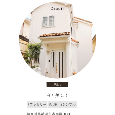
Case.41
戸建て
白く美しく
#ファミリー
#北欧
#シンプル
神奈川県横浜市港南区 Ｋ様