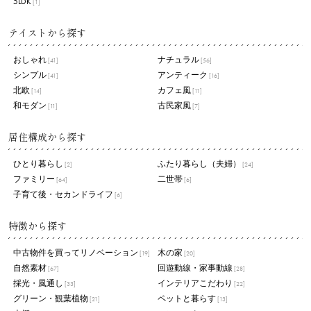
5LDK
[1]
テイストから探す
おしゃれ
ナチュラル
[41]
[56]
シンプル
アンティーク
[41]
[16]
北欧
カフェ風
[14]
[11]
和モダン
古民家風
[11]
[7]
居住構成から探す
ひとり暮らし
ふたり暮らし（夫婦）
[2]
[24]
ファミリー
二世帯
[64]
[6]
子育て後・セカンドライフ
[6]
特徴から探す
中古物件を買ってリノベーション
木の家
[19]
[20]
自然素材
回遊動線・家事動線
[67]
[28]
採光・風通し
インテリアこだわり
[33]
[22]
グリーン・観葉植物
ペットと暮らす
[21]
[13]