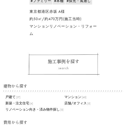
#ファミリー
#本棚
#採光・風通し
東京都港区赤坂 A様
約50㎡/約470万円(施工当時)
マンションリノベーション・リフォー
ム
施工事例を探す
search
建物から探す
戸建て
マンション
[27]
[60]
新築・注文住宅
店舗/オフィス
[4]
[5]
リノベーション向き・済み物件探し
[0]
費用から探す