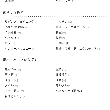
本棚
ハンモック
[15]
[5]
箇所から探す
リビング・ダイニング
キッチン
[73]
[58]
洗面台/洗面所
書斎・ワークスペース
[41]
[28]
子供部屋
和室
[26]
[14]
小上がり
収納
[9]
[38]
ロフト
玄関/土間
[7]
[17]
インナーバルコニー
外壁・屋根・庭・エクステリア
[2]
[18]
素材・パーツから探す
無垢の床
塗装
[67]
[35]
室内窓
間接照明
[18]
[11]
珪藻土
漆喰
[45]
[27]
タイル
モルタル
[34]
[4]
アーチ開口
パネリング（羽目板）
[25]
[9]
躯体あらわし
[3]