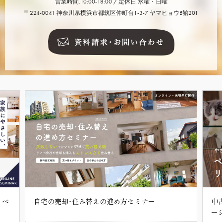
営業時間.10:00-18:00 / 定休日.水曜・日曜
〒224-0041 神奈川県横浜市都筑区仲町台1-3-7 ヤマヒョウB館201
ノベ
自宅の売却･住み替えの進め方セミナー
中
ー