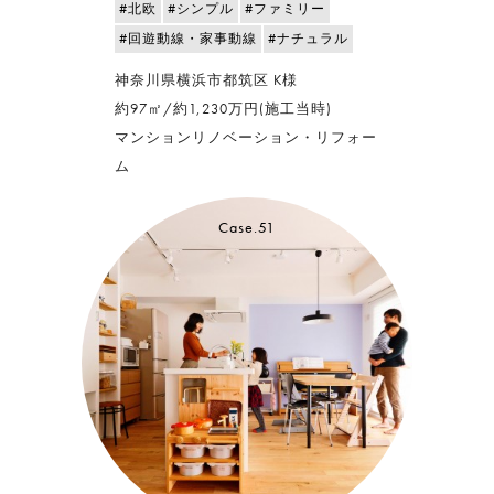
#北欧
#シンプル
#ファミリー
#回遊動線・家事動線
#ナチュラル
神奈川県横浜市都筑区 K様
約97㎡/約1,230万円(施工当時)
マンションリノベーション・リフォー
ム
Case.51