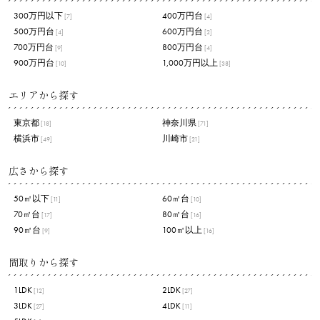
300万円以下
400万円台
[7]
[4]
500万円台
600万円台
[4]
[2]
700万円台
800万円台
[9]
[4]
900万円台
1,000万円以上
[10]
[38]
エリアから探す
東京都
神奈川県
[18]
[71]
横浜市
川崎市
[49]
[21]
広さから探す
50㎡以下
60㎡台
[11]
[10]
70㎡台
80㎡台
[17]
[16]
90㎡台
100㎡以上
[9]
[16]
間取りから探す
1LDK
2LDK
[12]
[27]
3LDK
4LDK
[27]
[11]