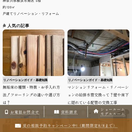
神奈川県横浜市南区 S様
約120㎡
戸建てリノベーション・リフォーム
人気の記事
リノベーションガイド・基礎知識
リノベーションガイド・基礎知識
無垢床の種類・特徴・お手入れ方
マンションリフォーム・リノベーシ
法！フローリングの違いや選び方
ョンの給排水管交換って？壁や床下
は？
に隠れている配管の交換工事
ショールーム
お電話お問合せ
資料請求
モデルルーム
夏の相談予約キャンペーン中!（期間限定8/8まで）