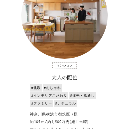
マンション
大人の配色
#北欧
#おしゃれ
#インテリアこだわり
#採光・風通し
#ファミリー
#ナチュラル
神奈川県横浜市都筑区 R様
約109㎡/約1,500万円(施工当時)