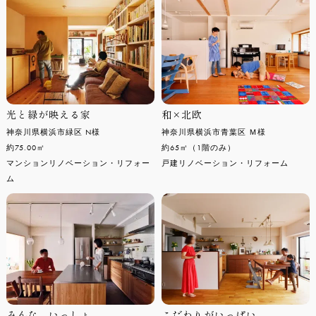
光と緑が映える家
和×北欧
神奈川県横浜市緑区 N様
神奈川県横浜市青葉区 Ｍ様
約75.00㎡
約65㎡（1階のみ）
マンションリノベーション・リフォー
戸建リノベーション・リフォーム
ム
みんな、いっしょ
こだわりがいっぱい