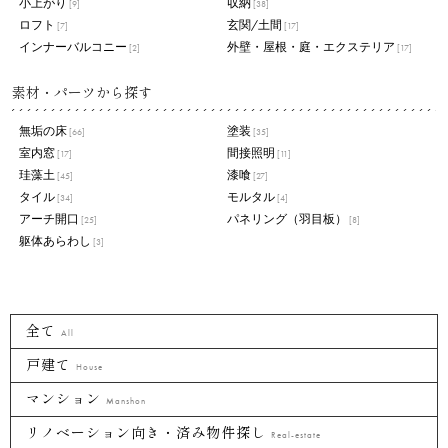
小上がり
収納
[9]
[38]
ロフト
玄関/土間
[7]
[17]
インナーバルコニー
外壁・屋根・庭・エクステリア
[2]
[17]
素材・パーツから探す
無垢の床
塗装
[66]
[35]
室内窓
間接照明
[17]
[11]
珪藻土
漆喰
[45]
[27]
タイル
モルタル
[34]
[4]
アーチ開口
パネリング（羽目板）
[25]
[8]
躯体あらわし
[3]
全て
All
戸建て
House
マンション
Manshon
リノベーション向き・済み物件探し
Real-estate