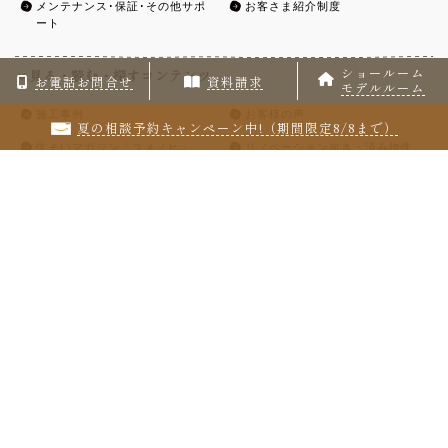
ート
見る・読む・探すコンテンツ
ショールーム
お電話お問合せ
資料請求
モデルルーム
施工事例
お客様の声
夏の相談予約キャンペーン中!（期間限定8/8まで）
住まいマガジン「ユメノヒ」
リノベーション向き・済み物件
探し
開催イベント
イベント・セミナー情報
お問合せ
お問合せ・無料相談・セミナ
資料請求
ー・ショールーム見学予約
よくあるご質問
法人・その他のお問合せ
ショールーム・モデルルーム