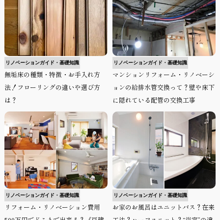
リノベーションガイド・基礎知識
リノベーションガイド・基礎知識
無垢床の種類・特徴・お手入れ方
マンションリフォーム・リノベーシ
法！フローリングの違いや選び方
ョンの給排水管交換って？壁や床下
は？
に隠れている配管の交換工事
リノベーションガイド・基礎知識
リノベーションガイド・基礎知識
リフォーム・リノベーション費用
お家のお風呂はユニットバス？在来
500万円でどこまで出来る？《戸建
工法？ハーフユニット？“浴室”の違