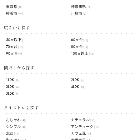
東京都
神奈川県
[18]
[71]
横浜市
川崎市
[49]
[21]
広さから探す
50㎡以下
60㎡台
[11]
[10]
70㎡台
80㎡台
[17]
[15]
90㎡台
100㎡以上
[9]
[16]
間取りから探す
1LDK
2LDK
[12]
[27]
3LDK
4LDK
[26]
[11]
5LDK
[1]
テイストから探す
おしゃれ
ナチュラル
[41]
[55]
シンプル
アンティーク
[41]
[15]
北欧
カフェ風
[14]
[11]