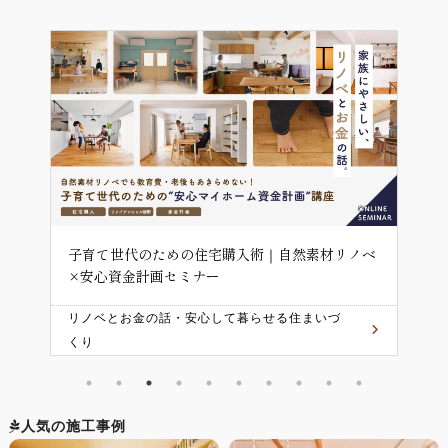
ノベ
自宅の売却･住み替えの進め方セミナー
中
ー
失敗しないマンション/戸建て住み替え成功
犬
術！
載
人気の施工事例