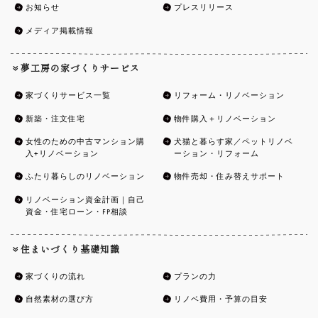
お知らせ
プレスリリース
メディア掲載情報
夢工房の家づくりサービス
家づくりサービス一覧
リフォーム・リノベーション
新築・注文住宅
物件購入＋リノベーション
女性のための中古マンション購
犬猫と暮らす家／ペットリノベ
入+リノベーション
ーション・リフォーム
ふたり暮らしのリノベーション
物件売却・住み替えサポート
リノベーション資金計画｜自己
資金・住宅ローン・FP相談
住まいづくり基礎知識
家づくりの流れ
プランの力
自然素材の選び方
リノベ費用・予算の目安
メンテナンス･保証･その他サポ
お客さま紹介制度