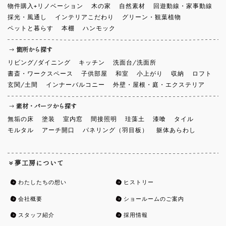
物件購入+リノベーション
木の家
自然素材
回遊動線・家事動線
採光・風通し
インテリアこだわり
グリーン・観葉植物
ペットと暮らす
本棚
ハンモック
箇所から探す
リビング/ダイニング
キッチン
洗面台/洗面所
書斎・ワークスペース
子供部屋
和室
小上がり
収納
ロフト
玄関/土間
インナーバルコニー
外壁・屋根・庭・エクステリア
素材・パーツから探す
無垢の床
塗装
室内窓
間接照明
珪藻土
漆喰
タイル
モルタル
アーチ開口
パネリング（羽目板）
躯体あらわし
夢工房について
わたしたちの想い
ヒストリー
会社概要
ショールームのご案内
スタッフ紹介
採用情報