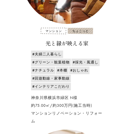
マンション
ちょこっと
光と緑が映える家
#夫婦二人暮らし
#グリーン・観葉植物
#採光・風通し
#ナチュラル
#本棚
#おしゃれ
#回遊動線・家事動線
#インテリアこだわり
神奈川県横浜市緑区 N様
約75.00㎡/約300万円(施工当時)
マンションリノベーション・リフォー
ム