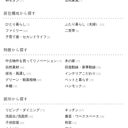
和モダン
古民家風
[11]
[7]
居住構成から探す
ひとり暮らし
ふたり暮らし（夫婦）
[2]
[23]
ファミリー
二世帯
[64]
[6]
子育て後・セカンドライフ
[6]
特徴から探す
中古物件を買ってリノベーション
木の家
[19]
[19]
自然素材
回遊動線・家事動線
[66]
[28]
採光・風通し
インテリアこだわり
[32]
[22]
グリーン・観葉植物
ペットと暮らす
[20]
[13]
本棚
ハンモック
[15]
[5]
箇所から探す
リビング・ダイニング
キッチン
[72]
[57]
洗面台/洗面所
書斎・ワークスペース
[40]
[28]
子供部屋
和室
[26]
[14]