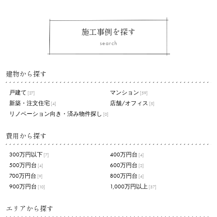
施工事例を探す
search
建物から探す
戸建て
マンション
[27]
[59]
新築・注文住宅
店舗/オフィス
[4]
[5]
リノベーション向き・済み物件探し
[0]
費用から探す
300万円以下
400万円台
[7]
[4]
500万円台
600万円台
[4]
[2]
700万円台
800万円台
[9]
[4]
900万円台
1,000万円以上
[10]
[37]
エリアから探す