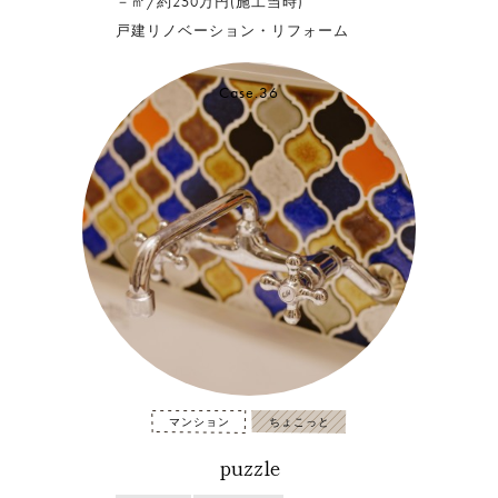
－㎡/約250万円(施工当時)
戸建リノベーション・リフォーム
Case.36
マンション
ちょこっと
puzzle