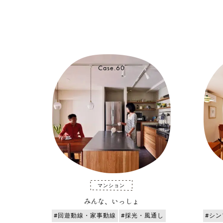
Case.60
マンション
みんな、いっしょ
#回遊動線・家事動線
#採光・風通し
#シン