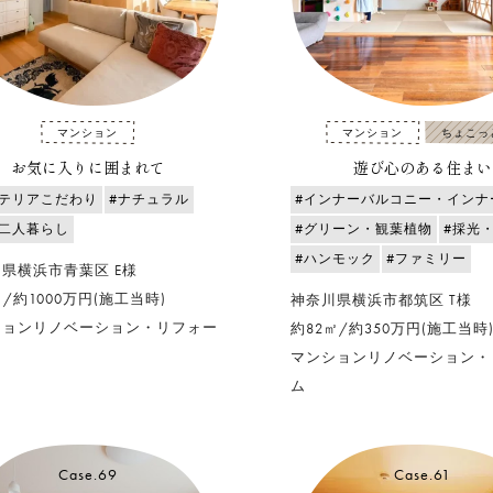
マンション
マンション
ちょこっ
お気に入りに囲まれて
遊び心のある住まい
ンテリアこだわり
#ナチュラル
#インナーバルコニー・インナ
婦二人暮らし
#グリーン・観葉植物
#採光
#ハンモック
#ファミリー
県横浜市青葉区 E様
㎡/約1000万円(施工当時)
神奈川県横浜市都筑区 T様
ションリノベーション・リフォー
約82㎡/約350万円(施工当時
マンションリノベーション・
ム
Case.69
Case.61