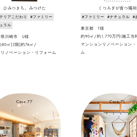
ひみつきち、みつけた
くつろぎが育つ場所
ンテリアこだわり
#ファミリー
#ファミリー
#ナチュラル
#
チュラル
東京都 T様
約90㎡/約1,770万円(施工当
川県川崎市 U様
マンションリノベーション・
約80㎡[2階]約76㎡/
ム
てリノベーション・リフォーム
Case.77
Case.71