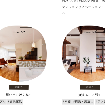
約75.00㎡/約300万円(施工当
マンションリノベーション・
ム
Case.59
Case.53
戸建て
戸建て
思い出に包まれて
変える、と残す
プル
#古民家風
#本棚
#採光・風通し
#アン