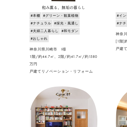
和み薫る、無垢の暮らし
#本棚
#グリーン・観葉植物
#イ
#ナチュラル
#採光・風通し
#ナ
#夫婦二人暮らし
#和モダン
神奈
#おしゃれ
[1階]
戸建
神奈川県川崎市 I様
1階/約44.7㎡、2階/約41.7㎡/約1580
万円
戸建てリノベーション・リフォーム
Case.81