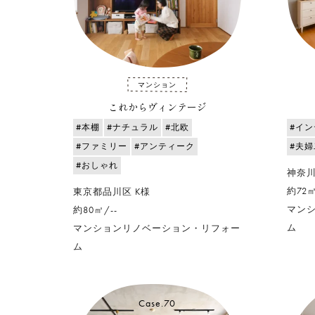
マンション
これからヴィンテージ
#本棚
#ナチュラル
#北欧
#イ
#ファミリー
#アンティーク
#夫
#おしゃれ
神奈川
約72
東京都品川区 K様
マン
約80㎡/--
ム
マンションリノベーション・リフォー
ム
Case.70