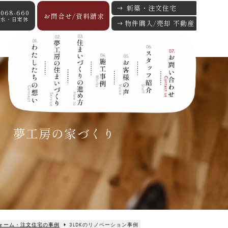
新築・注文住宅
-068-660
お問合せ/資料請求
:00/水・日定休
物件購入/売却 不動産
夢工房の家づくり
ォーム・注文住宅の事例
3LDKのリノベーション事例