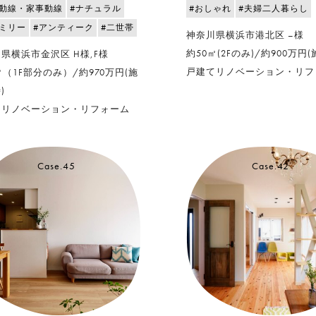
遊動線・家事動線
#ナチュラル
#おしゃれ
#夫婦二人暮らし
ァミリー
#アンティーク
#二世帯
神奈川県横浜市港北区 –様
約50㎡(2Fのみ)/約900万円
県横浜市金沢区 H様,F様
戸建てリノベーション・リフ
㎡（1F部分のみ）/約970万円(施
)
てリノベーション・リフォーム
Case.45
Case.42