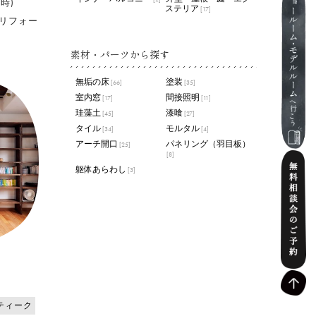
時)
ステリア
[17]
リフォー
素材・パーツから探す
無垢の床
塗装
[66]
[35]
室内窓
間接照明
[17]
[11]
珪藻土
漆喰
[45]
[27]
タイル
モルタル
[34]
[4]
アーチ開口
パネリング（羽目板）
[25]
[8]
躯体あらわし
[3]
ティーク