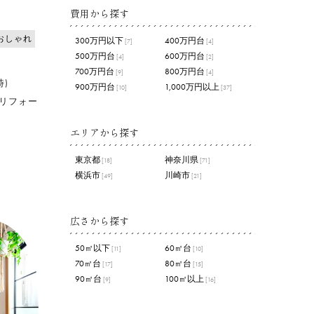
費用から探す
おしゃれ
300万円以下
400万円台
[7]
[4]
500万円台
600万円台
[4]
[2]
700万円台
800万円台
[9]
[4]
時)
900万円台
1,000万円以上
[10]
[37]
リフォー
エリアから探す
東京都
神奈川県
[18]
[71]
横浜市
川崎市
[49]
[21]
広さから探す
50㎡以下
60㎡台
[11]
[10]
70㎡台
80㎡台
[17]
[15]
90㎡台
100㎡以上
[9]
[16]