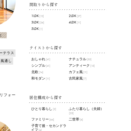
間取りから探す
1LDK
2LDK
[12]
[27]
3LDK
4LDK
[26]
[11]
5LDK
[1]
と
テイストから探す
ーテラス
おしゃれ
ナチュラル
[41]
[55]
・風通し
シンプル
アンティーク
[41]
[15]
北欧
カフェ風
[14]
[11]
和モダン
古民家風
[11]
[7]
)
リフォー
居住構成から探す
ひとり暮らし
ふたり暮らし（夫婦）
[2]
[23]
ファミリー
二世帯
[64]
[6]
子育て後・セカンドラ
イフ
[6]