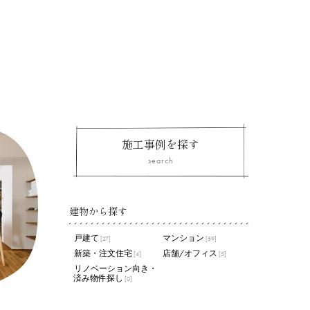
施工事例を探す
search
建物から探す
戸建て
マンション
[27]
[59]
新築・注文住宅
店舗/オフィス
[4]
[5]
リノベーション向き・
済み物件探し
[0]