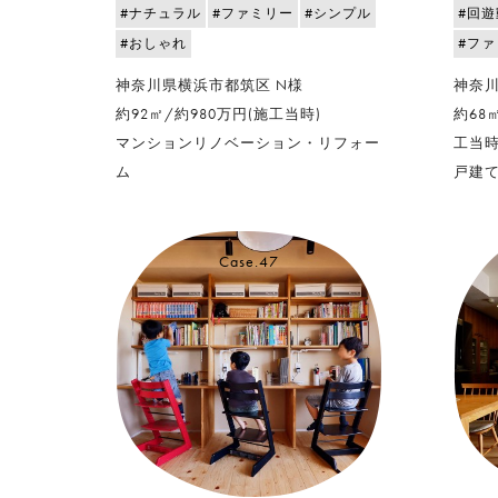
#ナチュラル
#ファミリー
#シンプル
#回
#おしゃれ
#フ
神奈川県横浜市都筑区 N様
神奈川
約92㎡/約980万円(施工当時)
約68
マンションリノベーション・リフォー
工当時
ム
戸建
Case.47