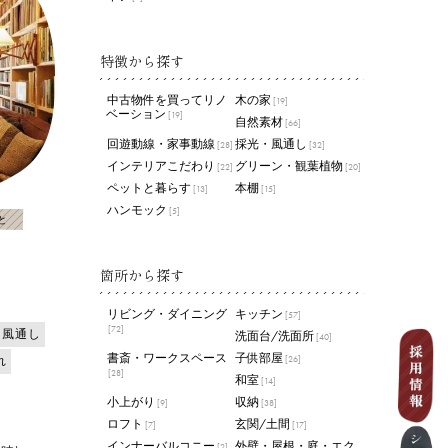
特徴から探す
中古物件を買ってリノ
木の家
[19]
ベーション
[19]
自然素材
[66]
回遊動線・家事動線
採光・風通し
[28]
[32]
インテリアこだわり
グリーン・観葉植物
[22]
[20]
ペットと暮らす
本棚
[13]
[15]
ハンモック
[5]
と
箇所から探す
リビング・ダイニング
キッチン
[57]
[72]
・風通し
洗面台/洗面所
[40]
書斎・ワークスペース
子供部屋
れ
[26]
[28]
和室
[14]
小上がり
収納
[9]
[38]
ロフト
玄関/土間
[7]
[17]
インナーバルコニー
外壁・屋根・庭・エク
[2]