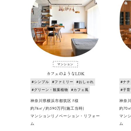
マンション
カフェのようなLDK
#シンプル
#ファミリー
#おしゃれ
#ナ
#グリーン・観葉植物
#カフェ風
#子
神奈川県横浜市都筑区 F様
神奈川
約76㎡/約590万円(施工当時)
約70
マンションリノベーション・リフォー
マン
ム
ム