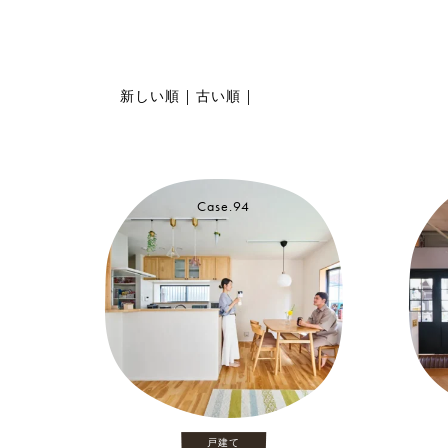
新しい順
|
古い順
|
Case.94
戸建て