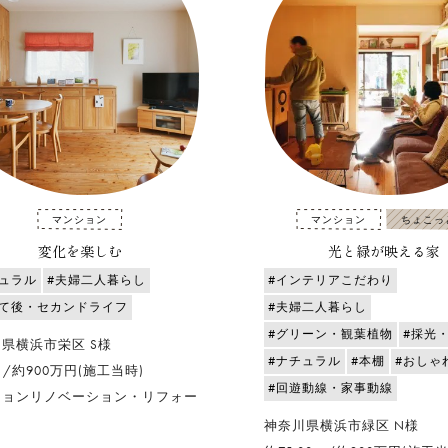
マンション
マンション
ちょこっ
変化を楽しむ
光と緑が映える家
チュラル
#夫婦二人暮らし
#インテリアこだわり
育て後・セカンドライフ
#夫婦二人暮らし
#グリーン・観葉植物
#採光
県横浜市栄区 S様
#ナチュラル
#本棚
#おしゃ
㎡/約900万円(施工当時)
#回遊動線・家事動線
ションリノベーション・リフォー
神奈川県横浜市緑区 N様