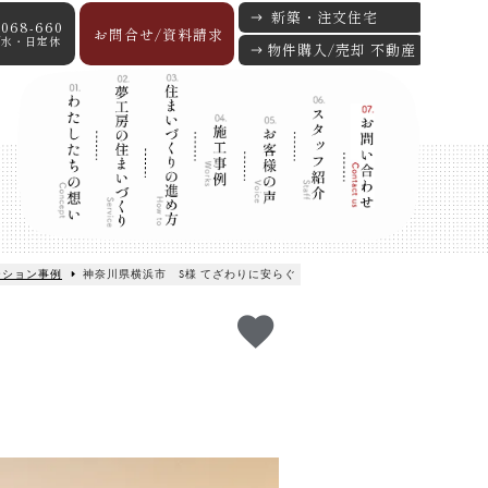
新築・注文住宅
-068-660
お問合せ/資料請求
:00/水・日定休
物件購入/売却 不動産
ーション事例
神奈川県横浜市 S様 てざわりに安らぐ