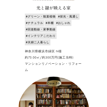
光と緑が映える家
#グリーン・観葉植物
#採光・風通し
#ナチュラル
#本棚
#おしゃれ
#回遊動線・家事動線
#インテリアこだわり
#夫婦二人暮らし
神奈川県横浜市緑区 N様
約75.00㎡/約300万円(施工当時)
マンションリノベーション・リフォー
ム
Case.56