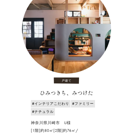
戸建て
ひみつきち、みつけた
#インテリアこだわり
#ファミリー
#ナチュラル
神奈川県川崎市 U様
[1階]約80㎡[2階]約76㎡/