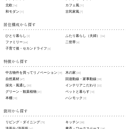
北欧
カフェ風
[14]
[11]
和モダン
古民家風
[11]
[7]
居住構成から探す
ひとり暮らし
ふたり暮らし（夫婦）
[2]
[24]
ファミリー
二世帯
[64]
[6]
子育て後・セカンドライフ
[6]
特徴から探す
中古物件を買ってリノベーション
木の家
[19]
[20]
自然素材
回遊動線・家事動線
[67]
[28]
採光・風通し
インテリアこだわり
[33]
[22]
グリーン・観葉植物
ペットと暮らす
[21]
[13]
本棚
ハンモック
[15]
[5]
箇所から探す
リビング・ダイニング
キッチン
[73]
[58]
洗面台/洗面所
書斎・ワークスペース
[41]
[28]