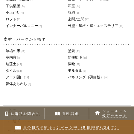
子供部屋
和室
[26]
[14]
小上がり
収納
[9]
[38]
ロフト
玄関/土間
[7]
[17]
インナーバルコニー
外壁・屋根・庭・エクステリア
[2]
[18]
素材・パーツから探す
無垢の床
塗装
[67]
[35]
室内窓
間接照明
[18]
[11]
珪藻土
漆喰
[45]
[27]
タイル
モルタル
[34]
[4]
アーチ開口
パネリング（羽目板）
[25]
[9]
躯体あらわし
[3]
全て
ショールーム
All
お電話お問合せ
資料請求
モデルルーム
戸建て
House
夏の相談予約キャンペーン中!（期間限定8/8まで）
マンション
Manshon