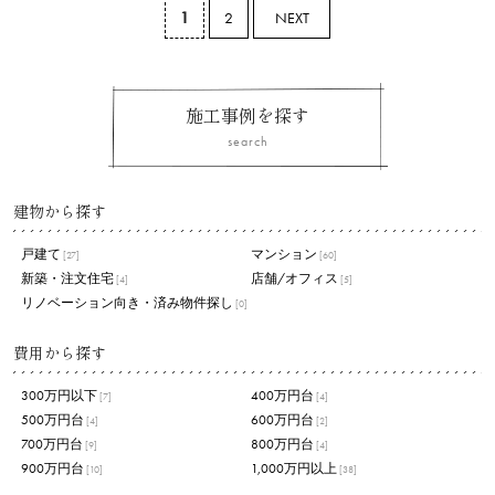
1
2
NEXT
施工事例を探す
search
建物から探す
戸建て
マンション
[27]
[60]
新築・注文住宅
店舗/オフィス
[4]
[5]
リノベーション向き・済み物件探し
[0]
費用から探す
300万円以下
400万円台
[7]
[4]
500万円台
600万円台
[4]
[2]
700万円台
800万円台
[9]
[4]
900万円台
1,000万円以上
[10]
[38]