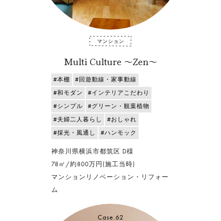
マンション
Multi Culture ～Zen～
#本棚
#回遊動線・家事動線
#和モダン
#インテリアこだわり
#シンプル
#グリーン・観葉植物
#夫婦二人暮らし
#おしゃれ
#採光・風通し
#ハンモック
神奈川県横浜市都筑区 D様
78㎡/約800万円(施工当時)
マンションリノベーション・リフォー
ム
Case.62