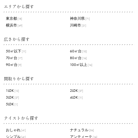
エリアから探す
東京都
神奈川県
[18]
[71]
横浜市
川崎市
[49]
[21]
広さから探す
50㎡以下
60㎡台
[11]
[10]
70㎡台
80㎡台
[17]
[16]
90㎡台
100㎡以上
[9]
[16]
間取りから探す
1LDK
2LDK
[12]
[27]
3LDK
4LDK
[27]
[11]
5LDK
[1]
テイストから探す
おしゃれ
ナチュラル
[41]
[56]
シンプル
アンティーク
[41]
[16]