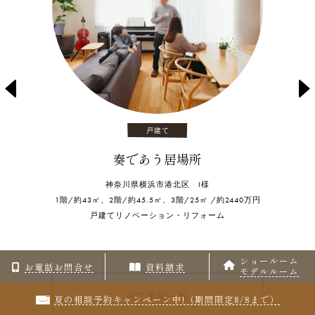
prev
n
戸建て
深みのある暮らし
東京都 S様
約80㎡/ー
戸建てリノベーション・リフォーム
ショールーム
お電話お問合せ
資料請求
モデルルーム
施工事例一覧
夏の相談予約キャンペーン中!（期間限定8/8まで）