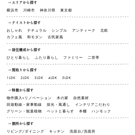
エリアから探す
横浜市
川崎市
神奈川県
東京都
テイストから探す
おしゃれ
ナチュラル
シンプル
アンティーク
北欧
カフェ風
和モダン
古民家風
居住構成から探す
ひとり暮らし
ふたり暮らし
ファミリー
二世帯
間取りから探す
1LDK
2LDK
3LDK
4LDK
5LDK
特徴から探す
物件購入+リノベーション
木の家
自然素材
回遊動線・家事動線
採光・風通し
インテリアこだわり
グリーン・観葉植物
ペットと暮らす
本棚
ハンモック
箇所から探す
リビング/ダイニング
キッチン
洗面台/洗面所