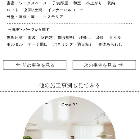
書斎・ワークスペース
子供部屋
和室
小上がり
収納
ロフト
玄関/土間
インナーバルコニー
外壁・屋根・庭・エクステリア
素材・パーツから探す
無垢床材
塗装
室内窓
間接照明
珪藻土
漆喰
タイル
モルタル
アーチ開口
パネリング（羽目板）
躯体あらわし
前の事例を見る
次の事例を見る
他の施工事例も見てみる
Case.82