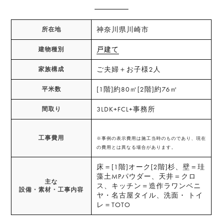
神奈川県川崎市
所在地
戸建て
建物種別
ご夫婦＋お子様2人
家族構成
[1階]約80㎡[2階]約76㎡
平米数
3LDK+FCL+事務所
間取り
工事費用
※事例の表示費用は施工当時のものであり、現在
の費用とは異なる場合があります。
床＝[1階]オーク[2階]杉、壁＝珪
藻土MPパウダー、天井＝クロ
主な
ス、キッチン＝造作ラワンベニ
設備・素材・工事内容
ヤ・名古屋タイル、洗面・ トイ
レ＝TOTO