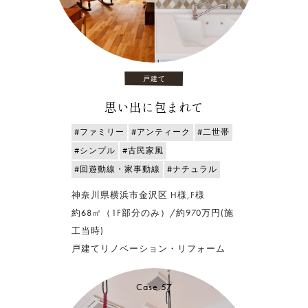
戸建て
思い出に包まれて
#ファミリー
#アンティーク
#二世帯
#シンプル
#古民家風
#回遊動線・家事動線
#ナチュラル
神奈川県横浜市金沢区 H様,F様
約68㎡（1F部分のみ）/約970万円(施
工当時)
戸建てリノベーション・リフォーム
Case.57