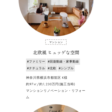
マンション
北欧風 ヒュッゲな空間
#ファミリー
#回遊動線・家事動線
#ナチュラル
#北欧
#シンプル
神奈川県横浜市都筑区 K様
約97㎡/約1,230万円(施工当時)
マンションリノベーション・リフォー
ム
Case.67