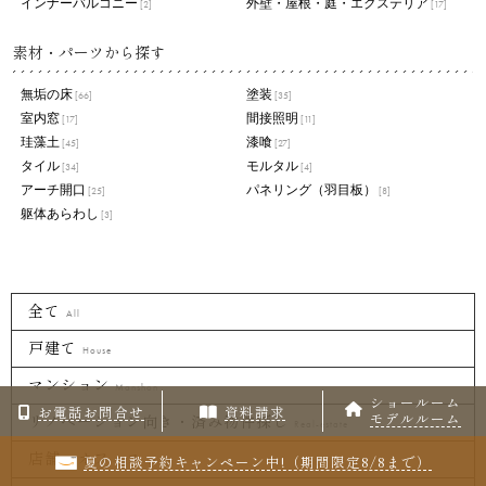
インナーバルコニー
外壁・屋根・庭・エクステリア
[2]
[17]
素材・パーツから探す
無垢の床
塗装
[66]
[35]
室内窓
間接照明
[17]
[11]
珪藻土
漆喰
[45]
[27]
タイル
モルタル
[34]
[4]
アーチ開口
パネリング（羽目板）
[25]
[8]
躯体あらわし
[3]
全て
All
戸建て
House
マンション
Manshon
ショールーム
お電話お問合せ
資料請求
モデルルーム
リノベーション向き・済み物件探し
Real-estate
店舗・オフィス
夏の相談予約キャンペーン中!（期間限定8/8まで）
Shop