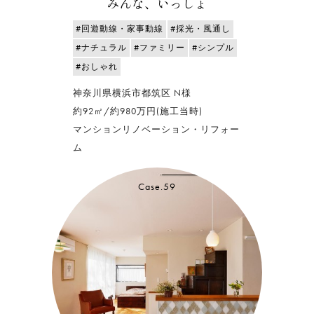
みんな、いっしょ
#回遊動線・家事動線
#採光・風通し
#ナチュラル
#ファミリー
#シンプル
#おしゃれ
神奈川県横浜市都筑区 N様
約92㎡/約980万円(施工当時)
マンションリノベーション・リフォー
ム
Case.59