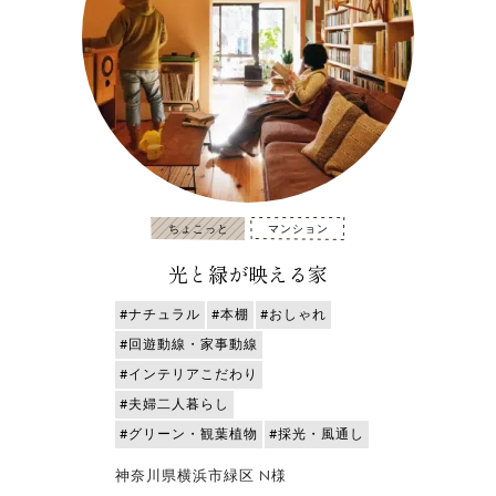
ちょこっと
マンション
光と緑が映える家
#ナチュラル
#本棚
#おしゃれ
#回遊動線・家事動線
#インテリアこだわり
#夫婦二人暮らし
#グリーン・観葉植物
#採光・風通し
神奈川県横浜市緑区 N様