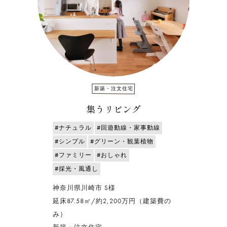
新築・注文住宅
集うリビング
#ナチュラル
#回遊動線・家事動線
#シンプル
#グリーン・観葉植物
#ファミリー
#おしゃれ
#採光・風通し
神奈川県川崎市 S様
延床87.58㎡/約2,200万円（建築費の
み）