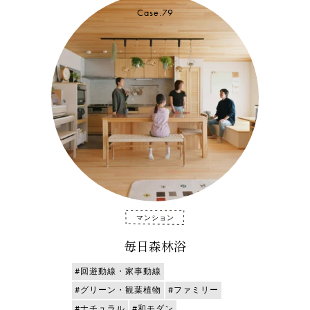
Case.79
マンション
毎日森林浴
#回遊動線・家事動線
#グリーン・観葉植物
#ファミリー
#ナチュラル
#和モダン