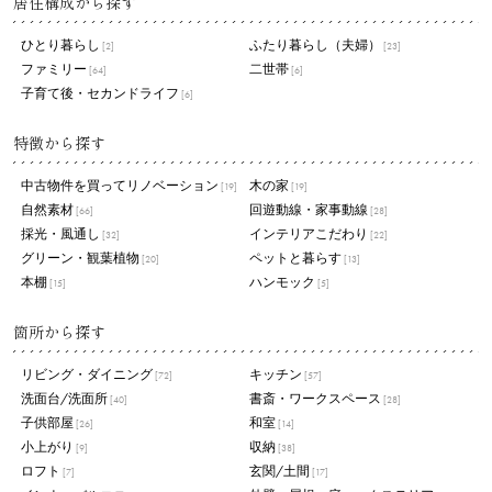
居住構成から探す
ひとり暮らし
ふたり暮らし（夫婦）
[2]
[23]
ファミリー
二世帯
[64]
[6]
子育て後・セカンドライフ
[6]
特徴から探す
中古物件を買ってリノベーション
木の家
[19]
[19]
自然素材
回遊動線・家事動線
[66]
[28]
採光・風通し
インテリアこだわり
[32]
[22]
グリーン・観葉植物
ペットと暮らす
[20]
[13]
本棚
ハンモック
[15]
[5]
箇所から探す
リビング・ダイニング
キッチン
[72]
[57]
洗面台/洗面所
書斎・ワークスペース
[40]
[28]
子供部屋
和室
[26]
[14]
小上がり
収納
[9]
[38]
ロフト
玄関/土間
[7]
[17]