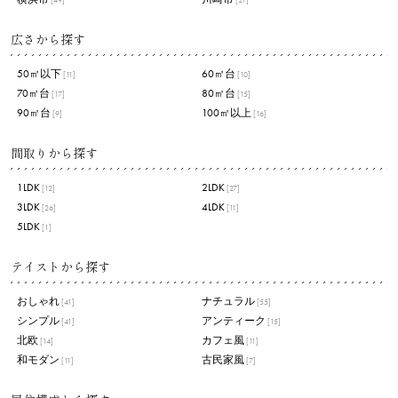
[49]
[21]
広さから探す
50㎡以下
60㎡台
[11]
[10]
70㎡台
80㎡台
[17]
[15]
90㎡台
100㎡以上
[9]
[16]
間取りから探す
1LDK
2LDK
[12]
[27]
3LDK
4LDK
[26]
[11]
5LDK
[1]
テイストから探す
おしゃれ
ナチュラル
[41]
[55]
シンプル
アンティーク
[41]
[15]
北欧
カフェ風
[14]
[11]
和モダン
古民家風
[11]
[7]