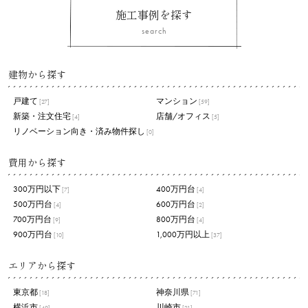
施工事例を探す
search
建物から探す
戸建て
マンション
[27]
[59]
新築・注文住宅
店舗/オフィス
[4]
[5]
リノベーション向き・済み物件探し
[0]
費用から探す
300万円以下
400万円台
[7]
[4]
500万円台
600万円台
[4]
[2]
700万円台
800万円台
[9]
[4]
900万円台
1,000万円以上
[10]
[37]
エリアから探す
東京都
神奈川県
[18]
[71]
横浜市
川崎市