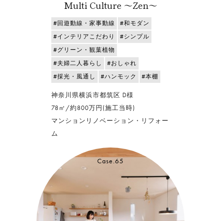
Multi Culture ～Zen～
#回遊動線・家事動線
#和モダン
#インテリアこだわり
#シンプル
#グリーン・観葉植物
#夫婦二人暮らし
#おしゃれ
#採光・風通し
#ハンモック
#本棚
神奈川県横浜市都筑区 D様
78㎡/約800万円(施工当時)
マンションリノベーション・リフォー
ム
Case.65