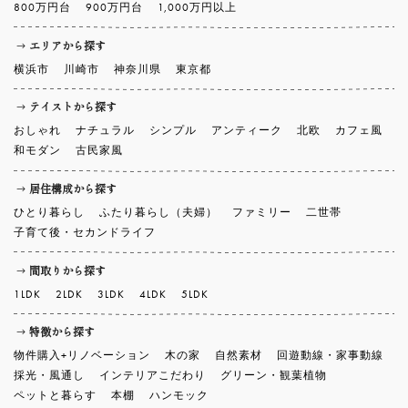
800万円台
900万円台
1,000万円以上
エリアから探す
横浜市
川崎市
神奈川県
東京都
テイストから探す
おしゃれ
ナチュラル
シンプル
アンティーク
北欧
カフェ風
和モダン
古民家風
居住構成から探す
ひとり暮らし
ふたり暮らし（夫婦）
ファミリー
二世帯
子育て後・セカンドライフ
間取りから探す
1LDK
2LDK
3LDK
4LDK
5LDK
特徴から探す
物件購入+リノベーション
木の家
自然素材
回遊動線・家事動線
採光・風通し
インテリアこだわり
グリーン・観葉植物
ペットと暮らす
本棚
ハンモック