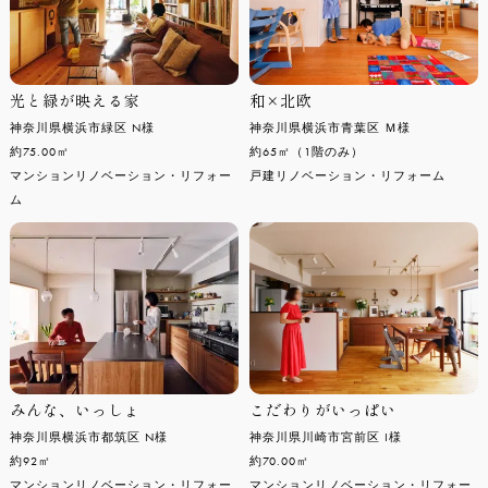
光と緑が映える家
和×北欧
神奈川県横浜市緑区 N様
神奈川県横浜市青葉区 Ｍ様
約75.00㎡
約65㎡（1階のみ）
マンションリノベーション・リフォー
戸建リノベーション・リフォーム
ム
みんな、いっしょ
こだわりがいっぱい
神奈川県横浜市都筑区 N様
神奈川県川崎市宮前区 I様
約92㎡
約70.00㎡
マンションリノベーション・リフォー
マンションリノベーション・リフォー