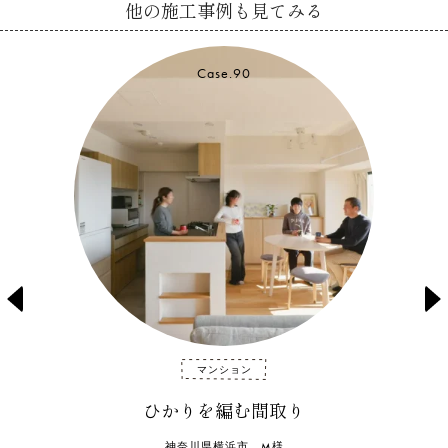
他の施工事例も見てみる
Case.89
prev
n
マンション
からだ想いを重ねて
神奈川県 O様