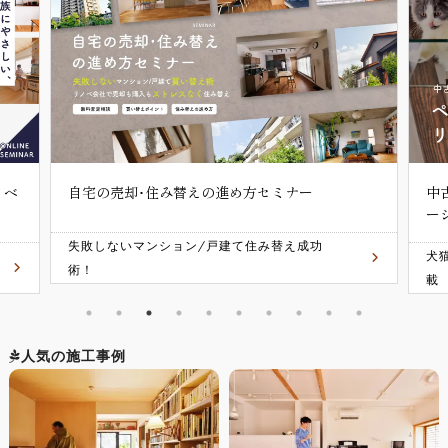
ノベ
自宅の売却･住み替えの進め方セミナー
中
ー
失敗しないマンション/戸建て住み替え成功
犬
術！
載
人気の施工事例