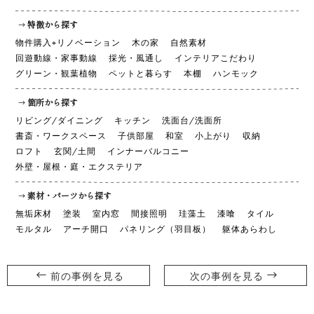
特徴から探す
物件購入+リノベーション
木の家
自然素材
回遊動線・家事動線
採光・風通し
インテリアこだわり
グリーン・観葉植物
ペットと暮らす
本棚
ハンモック
箇所から探す
リビング/ダイニング
キッチン
洗面台/洗面所
書斎・ワークスペース
子供部屋
和室
小上がり
収納
ロフト
玄関/土間
インナーバルコニー
外壁・屋根・庭・エクステリア
素材・パーツから探す
無垢床材
塗装
室内窓
間接照明
珪藻土
漆喰
タイル
モルタル
アーチ開口
パネリング（羽目板）
躯体あらわし
前の事例を見る
次の事例を見る