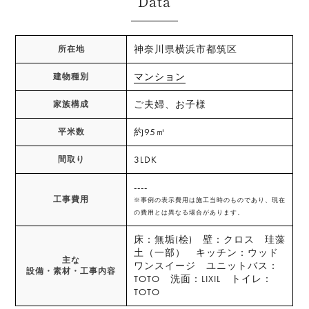
Data
神奈川県横浜市都筑区
所在地
マンション
建物種別
ご夫婦、お子様
家族構成
約95㎡
平米数
3LDK
間取り
----
工事費用
※事例の表示費用は施工当時のものであり、現在
の費用とは異なる場合があります。
床：無垢(桧) 壁：クロス 珪藻
土（一部） キッチン：ウッド
主な
ワンスイージ ユニットバス：
設備・素材・工事内容
TOTO 洗面：LIXIL トイレ：
TOTO