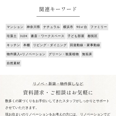
関連キーワード
マンション
神奈川県
ナチュラル
横浜市
90㎡台
ファミリー
珪藻土
3LDK
書斎・ワークスペース
子ども部屋
都筑区
キッチン
本棚
リビング・ダイニング
回遊動線・家事動線
物件購入+リノベーション
グリーン・観葉植物
無垢床
自然素材
リノベ・新築・物件探しなど
資料請求・ご相談はお気軽に
数多くの家づくりをお手伝いしてきたスタッフがしっかりとサポート
させていただきます。
現お住まいのリノベーションをお考えの方には、 リノベーションでど