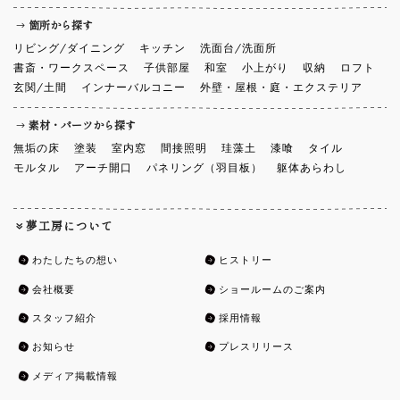
箇所から探す
リビング/ダイニング
キッチン
洗面台/洗面所
書斎・ワークスペース
子供部屋
和室
小上がり
収納
ロフト
玄関/土間
インナーバルコニー
外壁・屋根・庭・エクステリア
素材・パーツから探す
無垢の床
塗装
室内窓
間接照明
珪藻土
漆喰
タイル
モルタル
アーチ開口
パネリング（羽目板）
躯体あらわし
夢工房について
わたしたちの想い
ヒストリー
会社概要
ショールームのご案内
スタッフ紹介
採用情報
お知らせ
プレスリリース
メディア掲載情報