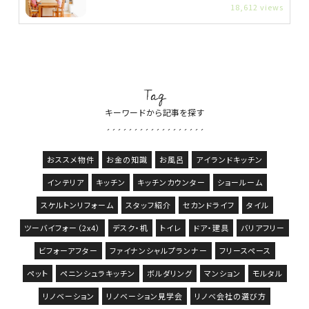
18,612 views
Tag
キーワードから記事を探す
おススメ物件
お金の知識
お風呂
アイランドキッチン
インテリア
キッチン
キッチンカウンター
ショールーム
スケルトンリフォーム
スタッフ紹介
セカンドライフ
タイル
ツーバイフォー（2x4）
デスク・机
トイレ
ドア・建具
バリアフリー
ビフォーアフター
ファイナンシャルプランナー
フリースペース
ペット
ペニンシュラキッチン
ボルダリング
マンション
モルタル
リノベーション
リノベーション見学会
リノベ会社の選び方