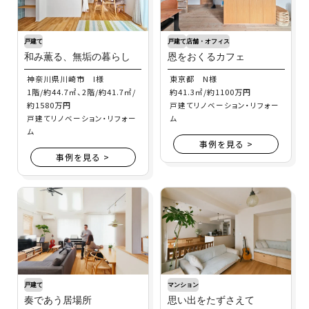
戸建て
戸建て
店舗・オフィス
和み薫る、無垢の暮らし
恩をおくるカフェ
神奈川県川崎市 I様
東京都 N様
1階/約44.7㎡、2階/約41.7㎡/
約41.3㎡/約1100万円
約1580万円
戸建てリノベーション・リフォー
戸建てリノベーション・リフォー
ム
ム
事例を見る >
事例を見る >
戸建て
マンション
奏であう居場所
思い出をたずさえて