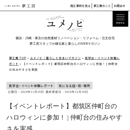
施工事例を見る
夢工房のこと
お問合せ
横浜・川崎・東京の自然素材リノベーション・リフォーム・注文住宅
夢工房スタッフが綴る家と暮らしのWEBマガジン
夢工房 TOP
»
ユメノヒ｜暮らしと住まいマガジン
»
見学会・イベント体験レ
ポート
»
【イベントレポート】都筑区仲町台のハロウィンに参加！ | 仲町台
の住みやすさを実感
見学会・イベント体験レポート
気になる店・街・場所
公開日：2024年11月29日
最終更新日：2024年12月10日
【イベントレポート】都筑区仲町台の
ハロウィンに参加！ | 仲町台の住みやす
さを実感