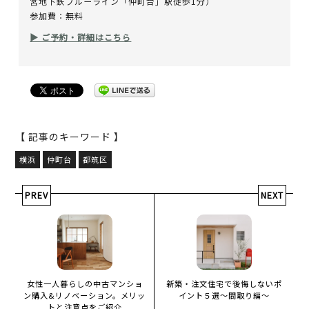
営地下鉄ブルーライン「仲町台」駅徒歩1分）
参加費：無料
▶ ご予約・詳細はこちら
【 記事のキーワード 】
横浜
仲町台
都筑区
PREV
NEXT
女性一人暮らしの中古マンショ
新築・注文住宅で後悔しないポ
ン購入&リノベーション。メリッ
イント５選～間取り編～
トと注意点をご紹介