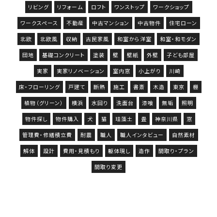
リビング
リフォーム
ロフト
ワンストップ
ワークショップ
ワークスペース
不動産
中古マンション
中古物件
住宅ローン
北欧
北欧風
収納
古民家風
和室から洋室
和室・和モダン
団地
基礎コンクリート
塗装
壁
壁紙
外壁
子ども部屋
実家
実家リノベーション
室内窓
小上がり
川崎
床・フローリング
戸建て
断熱
施工
書斎
木造
東京
棚
植物（グリーン）
横浜
水回り
洗面台
漆喰
無垢
照明
物件探し
物件購入
犬
猫
珪藻土
畳
神奈川県
窓
管理費・修繕積立費
耐震
職人
職人インタビュー
自然素材
解体
設計
費用・見積もり
躯体現し
造作
間取り・プラン
間取り変更