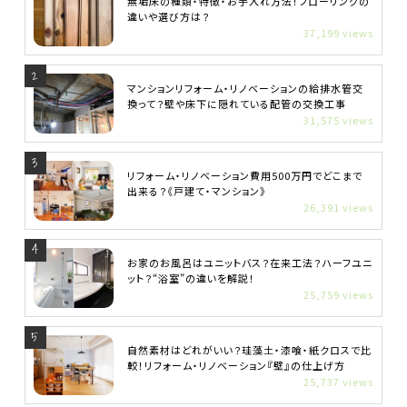
無垢床の種類・特徴・お手入れ方法！フローリングの
違いや選び方は？
37,199 views
マンションリフォーム・リノベーションの給排水管交
換って？壁や床下に隠れている配管の交換工事
31,575 views
リフォーム・リノベーション費用500万円でどこまで
出来る？《戸建て・マンション》
26,391 views
お家のお風呂はユニットバス？在来工法？ハーフユニ
ット？“浴室”の違いを解説！
25,759 views
自然素材はどれがいい？珪藻土・漆喰・紙クロスで比
較！リフォーム・リノベーション『壁』の仕上げ方
25,737 views