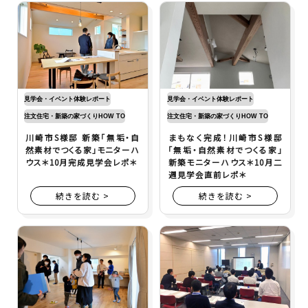
見学会・イベント体験レポート
見学会・イベント体験レポート
注文住宅・新築の家づくりHOW TO
注文住宅・新築の家づくりHOW TO
川崎市S様邸 新築「無垢・自
まもなく完成！川崎市S様邸
然素材でつくる家」モニターハ
「無垢・自然素材でつくる家」
ウス＊10月完成見学会レポ＊
新築モニターハウス＊10月二
週見学会直前レポ＊
続きを読む >
続きを読む >