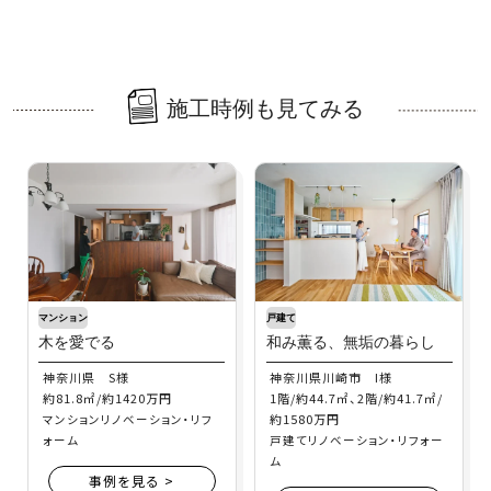
施工時例も見てみる
マンション
戸建て
木を愛でる
和み薫る、無垢の暮らし
神奈川県 S様
神奈川県川崎市 I様
約81.8㎡/約1420万円
1階/約44.7㎡、2階/約41.7㎡/
約1580万円
マンションリノベーション・リフ
ォーム
戸建てリノベーション・リフォー
ム
事例を見る >