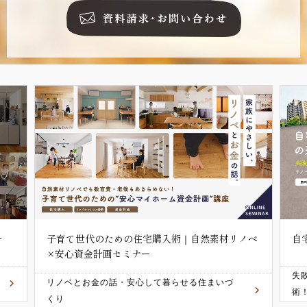
ノベ
自宅の売却･住み替えの進め方セミナー
中
ー
失敗しないマンション/戸建て住み替え成功
犬
術！
載