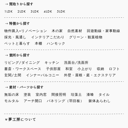
間取りから探す
1LDK
2LDK
3LDK
4LDK
5LDK
特徴から探す
物件購入+リノベーション
木の家
自然素材
回遊動線・家事動線
採光・風通し
インテリアこだわり
グリーン・観葉植物
ペットと暮らす
本棚
ハンモック
箇所から探す
リビング/ダイニング
キッチン
洗面台/洗面所
書斎・ワークスペース
子供部屋
和室
小上がり
収納
ロフト
玄関/土間
インナーバルコニー
外壁・屋根・庭・エクステリア
素材・パーツから探す
無垢の床
塗装
室内窓
間接照明
珪藻土
漆喰
タイル
モルタル
アーチ開口
パネリング（羽目板）
躯体あらわし
夢工房について
わたしたちの想い
ヒストリー