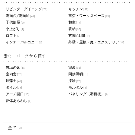
リビング・ダイニング
キッチン
[72]
[57]
洗面台/洗面所
書斎・ワークスペース
[40]
[28]
子供部屋
和室
[26]
[14]
小上がり
収納
[9]
[38]
ロフト
玄関/土間
[7]
[17]
インナーバルコニー
外壁・屋根・庭・エクステリア
[2]
[17]
素材・パーツから探す
無垢の床
塗装
[66]
[35]
室内窓
間接照明
[17]
[11]
珪藻土
漆喰
[45]
[27]
タイル
モルタル
[34]
[4]
アーチ開口
パネリング（羽目板）
[25]
[8]
躯体あらわし
[3]
全て
All