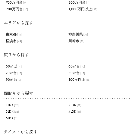
700万円台
800万円台
[9]
[4]
900万円台
1,000万円以上
[10]
[37]
エリアから探す
東京都
神奈川県
[18]
[71]
横浜市
川崎市
[49]
[21]
広さから探す
50㎡以下
60㎡台
[11]
[10]
70㎡台
80㎡台
[17]
[15]
90㎡台
100㎡以上
[9]
[16]
間取りから探す
1LDK
2LDK
[12]
[27]
3LDK
4LDK
[26]
[11]
5LDK
[1]
テイストから探す