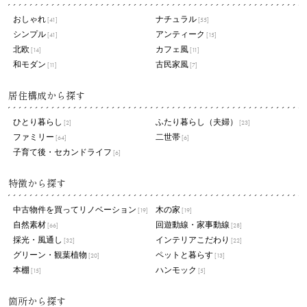
おしゃれ
ナチュラル
[41]
[55]
シンプル
アンティーク
[41]
[15]
北欧
カフェ風
[14]
[11]
和モダン
古民家風
[11]
[7]
居住構成から探す
ひとり暮らし
ふたり暮らし（夫婦）
[2]
[23]
ファミリー
二世帯
[64]
[6]
子育て後・セカンドライフ
[6]
特徴から探す
中古物件を買ってリノベーション
木の家
[19]
[19]
自然素材
回遊動線・家事動線
[66]
[28]
採光・風通し
インテリアこだわり
[32]
[22]
グリーン・観葉植物
ペットと暮らす
[20]
[13]
本棚
ハンモック
[15]
[5]
箇所から探す