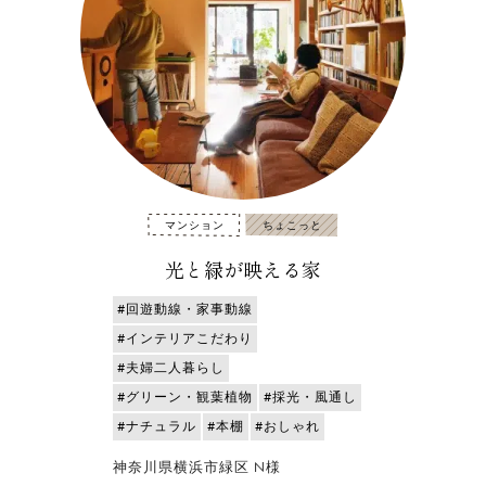
マンション
ちょこっと
光と緑が映える家
#回遊動線・家事動線
#インテリアこだわり
#夫婦二人暮らし
#グリーン・観葉植物
#採光・風通し
#ナチュラル
#本棚
#おしゃれ
神奈川県横浜市緑区 N様