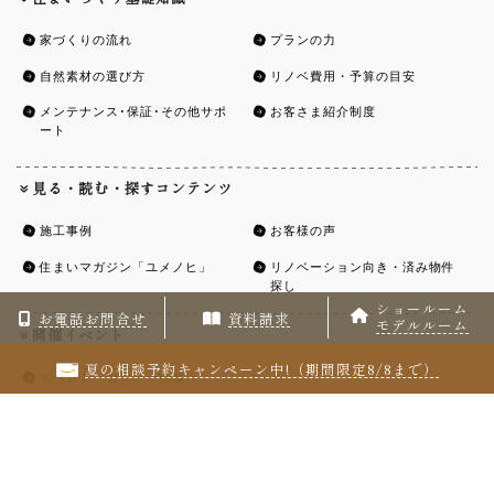
家づくりの流れ
プランの力
自然素材の選び方
リノベ費用・予算の目安
メンテナンス･保証･その他サポ
お客さま紹介制度
ート
見る・読む・探すコンテンツ
施工事例
お客様の声
住まいマガジン「ユメノヒ」
リノベーション向き・済み物件
探し
ショールーム
お電話お問合せ
資料請求
モデルルーム
開催イベント
夏の相談予約キャンペーン中!（期間限定8/8まで）
イベント・セミナー情報
お問合せ
お問合せ・無料相談・セミナ
資料請求
ー・ショールーム見学予約