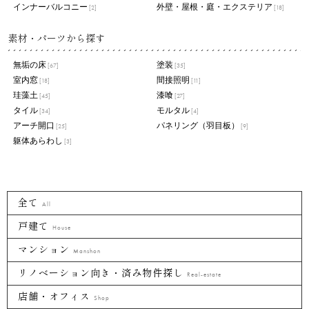
インナーバルコニー
外壁・屋根・庭・エクステリア
[2]
[18]
素材・パーツから探す
無垢の床
塗装
[67]
[35]
室内窓
間接照明
[18]
[11]
珪藻土
漆喰
[45]
[27]
タイル
モルタル
[34]
[4]
アーチ開口
パネリング（羽目板）
[25]
[9]
躯体あらわし
[3]
全て
All
戸建て
House
マンション
Manshon
リノベーション向き・済み物件探し
Real-estate
店舗・オフィス
Shop