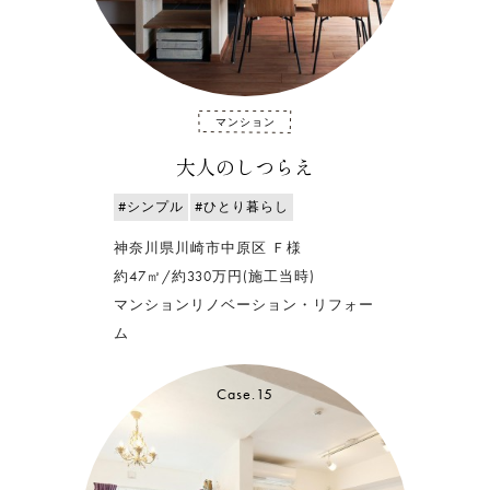
マンション
大人のしつらえ
#シンプル
#ひとり暮らし
神奈川県川崎市中原区 Ｆ様
約47㎡/約330万円(施工当時)
マンションリノベーション・リフォー
ム
Case.15