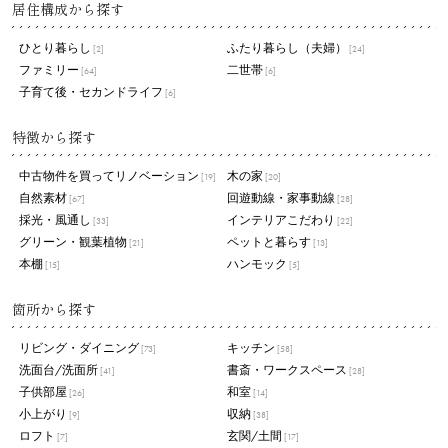
居住構成から探す
ひとり暮らし
ふたり暮らし（夫婦）
[2]
[24]
ファミリー
二世帯
[64]
[6]
子育て後・セカンドライフ
[6]
特徴から探す
中古物件を買ってリノベーション
木の家
[19]
[20]
自然素材
回遊動線・家事動線
[67]
[28]
採光・風通し
インテリアこだわり
[33]
[22]
グリーン・観葉植物
ペットと暮らす
[21]
[13]
本棚
ハンモック
[15]
[5]
箇所から探す
リビング・ダイニング
キッチン
[73]
[58]
洗面台/洗面所
書斎・ワークスペース
[41]
[28]
子供部屋
和室
[26]
[14]
小上がり
収納
[9]
[38]
ロフト
玄関/土間
[7]
[17]