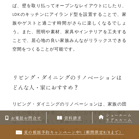
ば、壁を取り払ってオープンなレイアウトにしたり、
LDKのキッチンにアイランド型を設置することで、家
族やゲストと過ごす時間がさらに楽しくなるでしょ
う。また、照明や素材、家具やインテリアを工夫する
ことで、居心地の良い家族みんながリラックスできる
空間をつくることが可能です。
リビング・ダイニングのリノベーションは
どんな人・家におすすめ？
リビング・ダイニングのリノベーションは、家族の団
らんの場をより快適にしたい方におすすめです。例え
ショールーム
お電話お問合せ
資料請求
モデルルーム
ば、子どもが成長して家族の生活スタイルが変わった
り、友人や親戚を招く機会が増えたご家族では、広々
夏の相談予約キャンペーン中!（期間限定8/8まで）
としたレイアウトや柔軟に使える家具配置を検討する