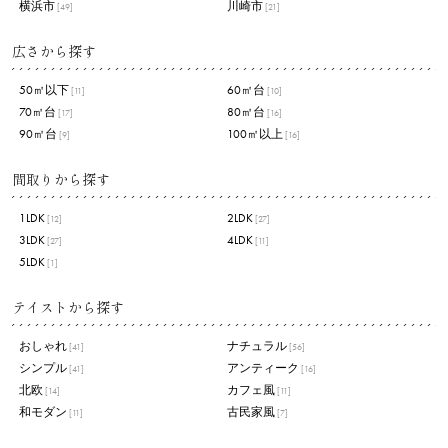
横浜市
川崎市
[49]
[21]
広さから探す
50㎡以下
60㎡台
[11]
[10]
70㎡台
80㎡台
[17]
[16]
90㎡台
100㎡以上
[9]
[16]
間取りから探す
1LDK
2LDK
[12]
[27]
3LDK
4LDK
[27]
[11]
5LDK
[1]
テイストから探す
おしゃれ
ナチュラル
[41]
[56]
シンプル
アンティーク
[41]
[16]
北欧
カフェ風
[14]
[11]
和モダン
古民家風
[11]
[7]