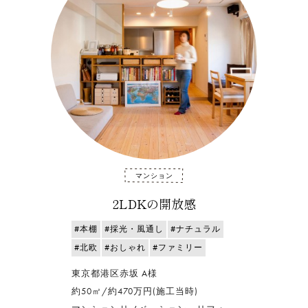
マンション
2LDKの開放感
#本棚
#採光・風通し
#ナチュラル
#北欧
#おしゃれ
#ファミリー
東京都港区赤坂 A様
約50㎡/約470万円(施工当時)