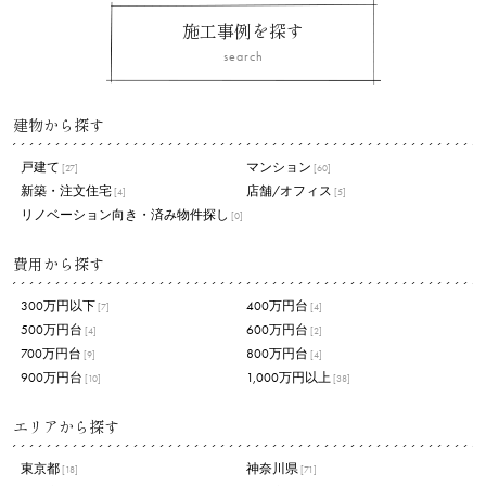
施工事例を探す
search
建物から探す
戸建て
マンション
[27]
[60]
新築・注文住宅
店舗/オフィス
[4]
[5]
リノベーション向き・済み物件探し
[0]
費用から探す
300万円以下
400万円台
[7]
[4]
500万円台
600万円台
[4]
[2]
700万円台
800万円台
[9]
[4]
900万円台
1,000万円以上
[10]
[38]
エリアから探す
東京都
神奈川県
[18]
[71]