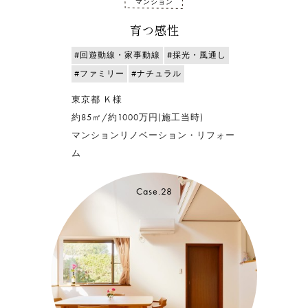
マンション
育つ感性
#回遊動線・家事動線
#採光・風通し
#ファミリー
#ナチュラル
東京都 Ｋ様
約85㎡/約1000万円(施工当時)
マンションリノベーション・リフォー
ム
Case.28