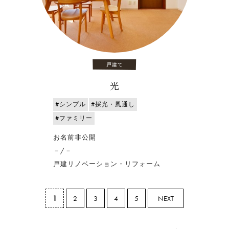
戸建て
光
#シンプル
#採光・風通し
#ファミリー
お名前非公開
－/－
戸建リノベーション・リフォーム
1
2
3
4
5
NEXT