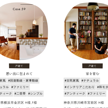
Case.59
Case.56
戸建て
戸建て
思い出に包まれて
家を育む
家風
#回遊動線・家事動線
#古民家風
#ナチュラル
チュラル
#ファミリー
#インテリアこだわり
#和モ
ンティーク
#二世帯
#シンプル
#アンティーク
#ファミリー
県横浜市金沢区 H様,F様
神奈川県川崎市宮前区 H様