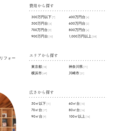
費用から探す
300万円以下
400万円台
[7]
[4]
500万円台
600万円台
[4]
[2]
700万円台
800万円台
[9]
[4]
900万円台
1,000万円以上
[10]
[38]
エリアから探す
リフォー
東京都
神奈川県
[18]
[71]
横浜市
川崎市
[49]
[21]
広さから探す
50㎡以下
60㎡台
[11]
[10]
70㎡台
80㎡台
[17]
[16]
90㎡台
100㎡以上
[9]
[16]