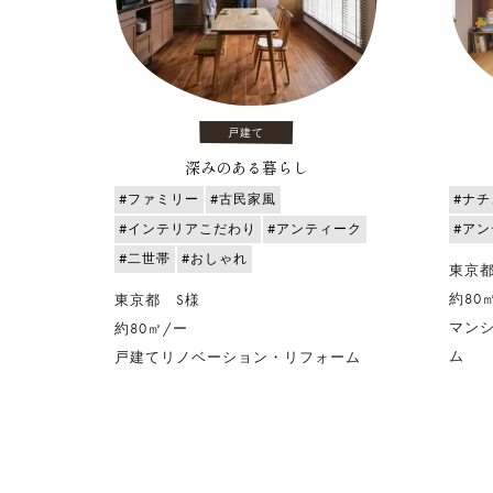
戸建て
深みのある暮らし
#ファミリー
#古民家風
#ナ
#インテリアこだわり
#アンティーク
#ア
#二世帯
#おしゃれ
東京都
約80㎡
東京都 S様
マン
約80㎡/ー
ム
戸建てリノベーション・リフォーム