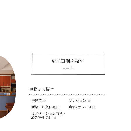
施工事例を探す
search
建物から探す
戸建て
マンション
[27]
[60]
新築・注文住宅
店舗/オフィス
[4]
[5]
リノベーション向き・
済み物件探し
[0]