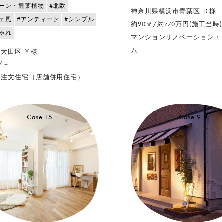
リーン・観葉植物
#北欧
神奈川県横浜市青葉区 Ｄ様
ェ風
#アンティーク
#シンプル
約90㎡/約770万円(施工当時)
ゃれ
マンションリノベーション・
ム
大田区 Ｙ様
/－
・注文住宅（店舗併用住宅）
Case.15
Case.9