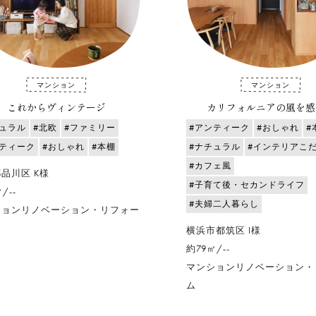
マンション
マンション
これからヴィンテージ
カリフォルニアの風を感
チュラル
#北欧
#ファミリー
#アンティーク
#おしゃれ
#
ンティーク
#おしゃれ
#本棚
#ナチュラル
#インテリアこ
#カフェ風
品川区 K様
#子育て後・セカンドライフ
/--
#夫婦二人暮らし
ションリノベーション・リフォー
横浜市都筑区 I様
約79㎡/--
マンションリノベーション・
ム