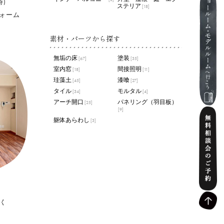
時)
ステリア
[18]
ォーム
素材・パーツから探す
無垢の床
塗装
[67]
[35]
室内窓
間接照明
[18]
[11]
珪藻土
漆喰
[45]
[27]
タイル
モルタル
[34]
[4]
アーチ開口
パネリング（羽目板）
[25]
[9]
躯体あらわし
[3]
く