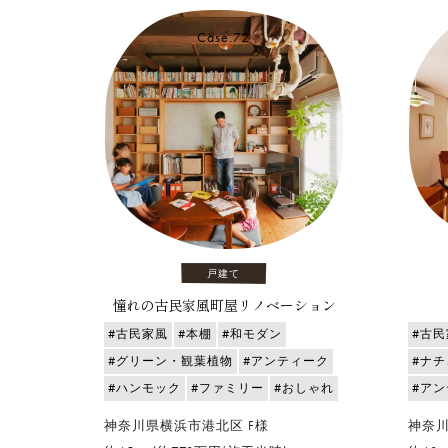
Case.72
戸建て
憧れの古民家風町屋リノベーション
#古民家風
#本棚
#和モダン
#古民
#グリーン・観葉植物
#アンティーク
#ナ
#ハンモック
#ファミリー
#おしゃれ
#ア
神奈川県横浜市港北区 F様
神奈川