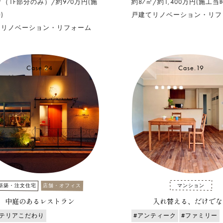
㎡（1F部分のみ）/約970万円(施
約87㎡/約1,400万円(施工当
)
戸建てリノベーション・リフ
てリノベーション・リフォーム
Case.24
Case.19
新築・注文住宅
店舗・オフィス
マンション
中庭のあるレストラン
入れ替える、だけでな
ンテリアこだわり
#アンティーク
#ファミリー