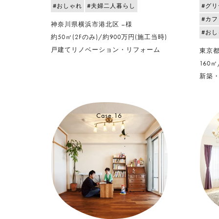
#おしゃれ
#夫婦二人暮らし
#グ
#カフ
神奈川県横浜市港北区 –様
#おし
約50㎡(2Fのみ)/約900万円(施工当時)
戸建てリノベーション・リフォーム
東京都
160㎡
新築
Case.16