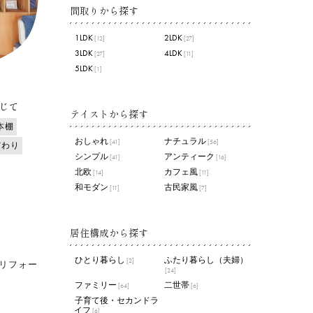
間取りから探す
1LDK
2LDK
[12]
[27]
3LDK
4LDK
[27]
[11]
5LDK
[1]
じて
テイストから探す
本棚
おしゃれ
ナチュラル
[41]
[56]
だわり
シンプル
アンティーク
[41]
[16]
北欧
カフェ風
[14]
[11]
和モダン
古民家風
[11]
[7]
居住構成から探す
ひとり暮らし
ふたり暮らし（夫婦）
[2]
リフォー
[24]
ファミリー
二世帯
[64]
[6]
子育て後・セカンドラ
イフ
[6]