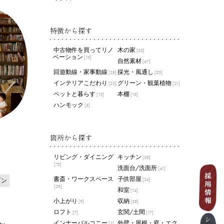
特徴から探す
中古物件を買ってリノ
木の家
[20]
ベーション
[19]
自然素材
[67]
回遊動線・家事動線
採光・風通し
[28]
[33]
インテリアこだわり
グリーン・観葉植物
[22]
[21]
ペットと暮らす
本棚
[13]
[15]
ハンモック
[5]
箇所から探す
リビング・ダイニング
キッチン
[58]
[73]
洗面台/洗面所
[41]
書斎・ワークスペース
子供部屋
ダン
[26]
[28]
和室
[14]
小上がり
収納
[9]
[38]
ロフト
玄関/土間
[7]
[17]
インナーバルコニー
外壁・屋根・庭・エク
[2]