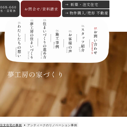
新築・注文住宅
-068-660
お問合せ/資料請求
:00/水・日定休
物件購入/売却 不動産
夢工房の家づくり
注文住宅の事例
アンティークのリノベーション事例