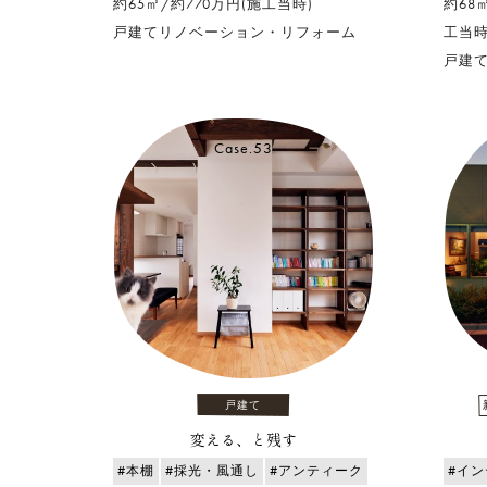
約65㎡/約770万円(施工当時)
約68
戸建てリノベーション・リフォーム
工当時
戸建
Case.53
戸建て
変える、と残す
#本棚
#採光・風通し
#アンティーク
#イ