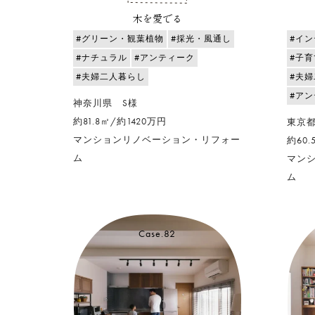
木を愛でる
#グリーン・観葉植物
#採光・風通し
#イ
#ナチュラル
#アンティーク
#子
#夫婦二人暮らし
#夫
#ア
神奈川県 S様
約81.8㎡/約1420万円
東京
マンションリノベーション・リフォー
約60.
ム
マン
ム
Case.82