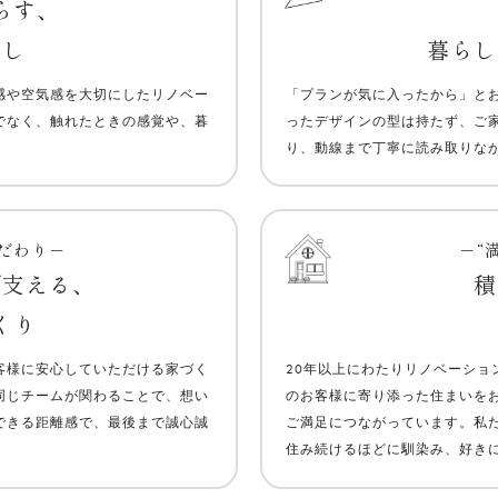
らす、
らし
暮らし
感や空気感を大切にしたリノベー
「プランが気に入ったから」と
でなく、触れたときの感覚や、暮
ったデザインの型は持たず、ご
り、動線まで丁寧に読み取りな
こだわり－
－“
で支える、
積
くり
客様に安心していただける家づく
20年以上にわたりリノベーシ
同じチームが関わることで、想い
のお客様に寄り添った住まいを
できる距離感で、最後まで誠心誠
ご満足につながっています。私
住み続けるほどに馴染み、好き