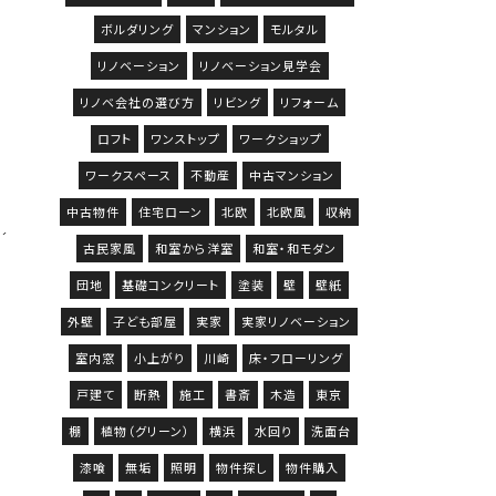
ボルダリング
マンション
モルタル
リノベーション
リノベーション見学会
リノベ会社の選び方
リビング
リフォーム
ロフト
ワンストップ
ワークショップ
ワークスペース
不動産
中古マンション
中古物件
住宅ローン
北欧
北欧風
収納
古民家風
和室から洋室
和室・和モダン
団地
基礎コンクリート
塗装
壁
壁紙
外壁
子ども部屋
実家
実家リノベーション
室内窓
小上がり
川崎
床・フローリング
戸建て
断熱
施工
書斎
木造
東京
棚
植物（グリーン）
横浜
水回り
洗面台
漆喰
無垢
照明
物件探し
物件購入