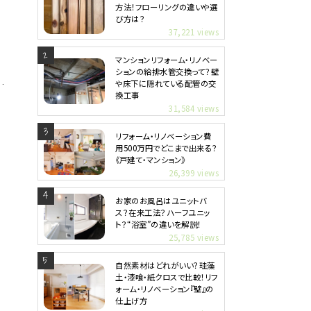
方法！フローリングの違いや選
び方は？
37,221 views
マンションリフォーム・リノベー
ションの給排水管交換って？壁
や床下に隠れている配管の交
換工事
31,584 views
リフォーム・リノベーション費
用500万円でどこまで出来る？
《戸建て・マンション》
26,399 views
お家のお風呂はユニットバ
ス？在来工法？ハーフユニッ
ト？“浴室”の違いを解説！
25,785 views
自然素材はどれがいい？珪藻
土・漆喰・紙クロスで比較！リフ
ォーム・リノベーション『壁』の
仕上げ方