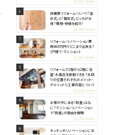
25,761 views
床暖房リフォーム・リノベ！「温
水式」と「電気式」どっちがお
得？費用・特徴を紹介！
24,880 views
リフォーム・リノベーション費
用800万円でどこまで出来る？
《戸建て・マンション》
23,813 views
リフォームで1階から2階に浴
室・お風呂を移動できる？水回
りの位置それぞれのメリット・
デメリットと工事内容について
22,385 views
お家の中にある「段差」はな
に？マンションリノベーション
で「段差」の理由を解明
22,294 views
キッチンのリノベーションにお