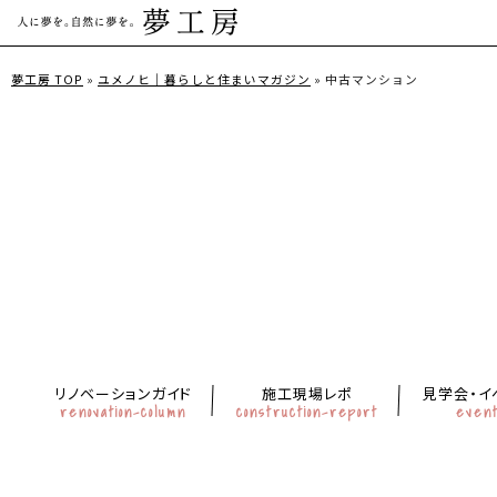
夢工房 TOP
»
ユメノヒ｜暮らしと住まいマガジン
»
中古マンション
リノベーションガイド
施工現場レポ
見学会・イ
renovation-column
construction-report
even