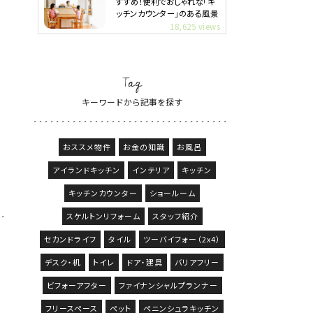
すすめ！便利でおしゃれな「キ
ッチンカウンター」のある風景
18,625 views
Tag
キーワードから記事を探す
おススメ物件
お金の知識
お風呂
アイランドキッチン
インテリア
キッチン
キッチンカウンター
ショールーム
スケルトンリフォーム
スタッフ紹介
セカンドライフ
タイル
ツーバイフォー（2x4）
デスク・机
トイレ
ドア・建具
バリアフリー
ビフォーアフター
ファイナンシャルプランナー
フリースペース
ペット
ペニンシュラキッチン