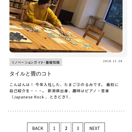
2018.11.20
リノベーションガイド・基礎知識
タイルと畳のコト
こんばんは！ 今年入社した、たまご②のるみです。 最初に
自己紹介を・・・。 新潟県出身、趣味はピアノ・音楽
（Japanese Rock 、ときどきT...
BACK
1
2
3
NEXT