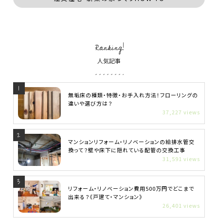
Ranking!
人気記事
無垢床の種類・特徴・お手入れ方法！フローリングの
違いや選び方は？
37,227 views
マンションリフォーム・リノベーションの給排水管交
換って？壁や床下に隠れている配管の交換工事
31,591 views
リフォーム・リノベーション費用500万円でどこまで
出来る？《戸建て・マンション》
26,401 views