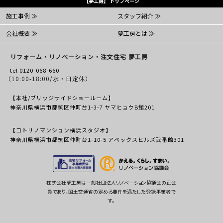
【夢工房】 トップページ
施工事例 ≫
スタッフ紹介 ≫
会社概要 ≫
夢工房とは ≫
リフォーム・リノベーション・注文住宅 夢工房
tel 0120-068-660
（10:00-18:00/水・日定休）
【本社/ブリッジサイドショールーム】
神奈川県横浜市都筑区仲町台1-3-7 ヤマヒョウB館201
【コトリノマンション横浜スタジオ】
神奈川県横浜市都筑区仲町台1-10-5 アペックスヒルズ弐番館301
株式会社夢工房は一般社団法人リノベーション協議会の正会
員であり、国土交通省の定める要件を満たした登録事業者で
す。