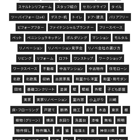
スケルトンリフォーム
スタッフ紹介
セカンドライフ
タイル
ツーバイフォー（2x4）
デスク・机
トイレ
ドア・建具
バリアフリー
ビフォーアフター
ファイナンシャルプランナー
フリースペース
ペット
ペニンシュラキッチン
ボルダリング
マンション
モルタル
リノベーション
リノベーション見学会
リノベ会社の選び方
リビング
リフォーム
ロフト
ワンストップ
ワークショップ
ワークスペース
不動産
中古マンション
中古物件
住宅ローン
北欧
北欧風
収納
古民家風
和室から洋室
和室・和モダン
団地
基礎コンクリート
塗装
壁
壁紙
外壁
子ども部屋
実家
実家リノベーション
室内窓
小上がり
川崎
床・フローリング
戸建て
断熱
施工
書斎
木造
東京
棚
植物（グリーン）
横浜
水回り
洗面台
漆喰
無垢
照明
物件探し
物件購入
犬
猫
珪藻土
畳
神奈川県
窓