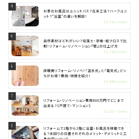
お家のお風呂はユニットバス？在来工法？ハーフユニ
ット？“浴室”の違いを解説！
25,791 views
自然素材はどれがいい？珪藻土・漆喰・紙クロスで比
較！リフォーム・リノベーション『壁』の仕上げ方
25,768 views
床暖房リフォーム・リノベ！「温水式」と「電気式」どっ
ちがお得？費用・特徴を紹介！
24,880 views
リフォーム・リノベーション費用800万円でどこまで
出来る？《戸建て・マンション》
23,817 views
リフォームで1階から2階に浴室・お風呂を移動でき
る？水回りの位置それぞれのメリット・デメリットと工
事内容について