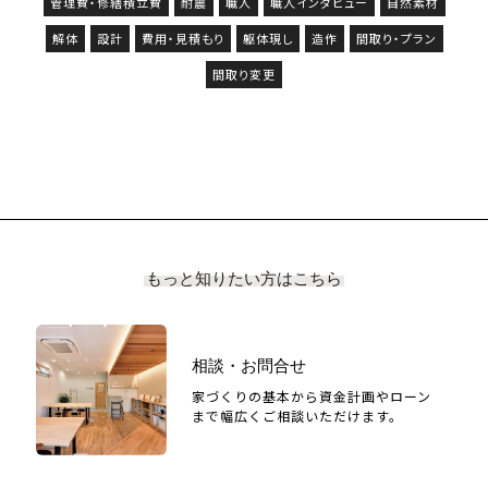
管理費・修繕積立費
耐震
職人
職人インタビュー
自然素材
解体
設計
費用・見積もり
躯体現し
造作
間取り・プラン
間取り変更
もっと知りたい方はこちら
相談・お問合せ
家づくりの基本から資金計画やローン
まで幅広くご相談いただけます。