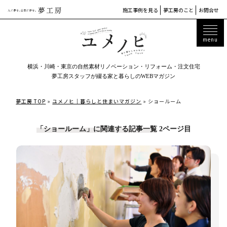
施工事例を見る
夢工房のこと
お問合せ
横浜・川崎・東京の自然素材リノベーション・リフォーム・注文住宅
夢工房スタッフが綴る家と暮らしのWEBマガジン
夢工房 TOP
»
ユメノヒ｜暮らしと住まいマガジン
»
ショールーム
「ショールーム」に関連する記事一覧
2ページ目