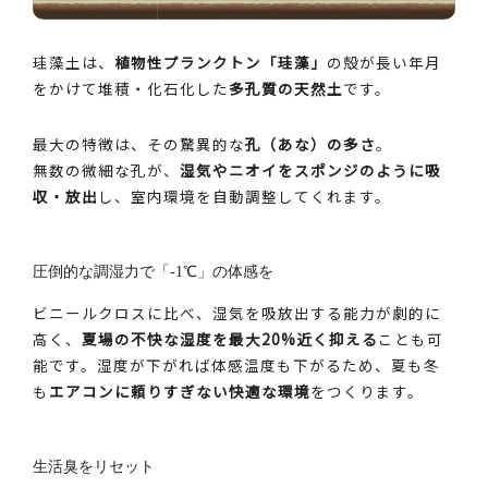
珪藻土は、
植物性プランクトン「珪藻」
の殻が長い年月
をかけて堆積・化石化した
多孔質の天然土
です。
最大の特徴は、その驚異的な
孔（あな）の多さ
。
無数の微細な孔が、
湿気やニオイをスポンジのように吸
収・放出
し、室内環境を自動調整してくれます。
圧倒的な調湿力で「-1℃」の体感を
ビニールクロスに比べ、湿気を吸放出する能力が劇的に
高く、
夏場の不快な湿度を最大20%近く抑える
ことも可
能です。湿度が下がれば体感温度も下がるため、夏も冬
も
エアコンに頼りすぎない快適な環境
をつくります。
生活臭をリセット