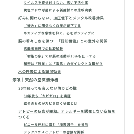
ウイルスを寄せ付けない、高い不活化率
黄色ブドウ球菌による新建材との比較実験
好みに関わらない、血圧低下とメンタル改善効果
「好み」に関係なく血圧が低下する
ネガティブな感情を抑え、心をポジティブに
脳の若々しさを保つ…「認知機能」との意外な関係
高齢者施設での比較試験
「樹脂の家」では脳の活動が10%も低下する
秘密は「嗅覚」と「海馬」のダイレクトな繋がり
木の呼吸による調湿効果
漆喰｜天然の空気清浄機
30年経っても衰えない防カビの壁
30年後も「カビゼロ」を実証
壁そのものがカビを防ぐ秘密とは
アトピーの反応が緩和。アレルギーを誘発しない空気を
つくる
ビニール建材に潜む「増悪因子」を排除
シックハウスとアトピーの密接な関係