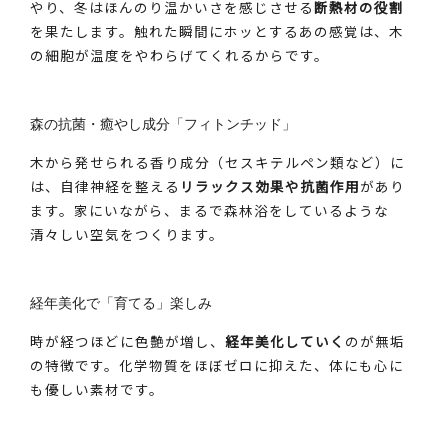
やり、冬はほんのり温かいさを感じさせる
断熱材の役割
を果たします。触れた瞬間にホッとするあの感覚は、木
の細胞が温度をやわらげてくれるからです。
森の抗菌・癒やし成分「フィトンチッド」
木から発せられる香り成分（セスキテルペン類など）に
は、自律神経を整える
リラックス効果や抗菌作用
があり
ます。家にいながら、まるで森林浴をしているような
清々しい空気をつくります。
経年美化で「育てる」楽しみ
時が経つほどに色艶が増し、
経年美化していく
のが無垢
の特徴です。化学物質をほぼゼロに抑えた、体にも心に
も優しい素材です。