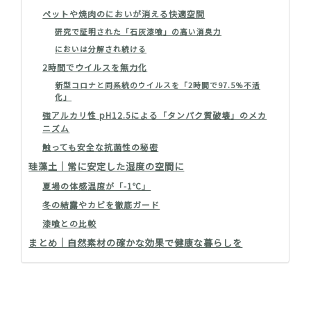
ペットや焼肉のにおいが消える快適空間
研究で証明された「石灰漆喰」の高い消臭力
においは分解され続ける
2時間でウイルスを無力化
新型コロナと同系統のウイルスを「2時間で97.5%不活
化」
強アルカリ性 pH12.5による「タンパク質破壊」のメカ
ニズム
触っても安全な抗菌性の秘密
珪藻土｜常に安定した湿度の空間に
夏場の体感温度が「-1℃」
冬の結露やカビを徹底ガード
漆喰との比較
まとめ｜自然素材の確かな効果で健康な暮らしを