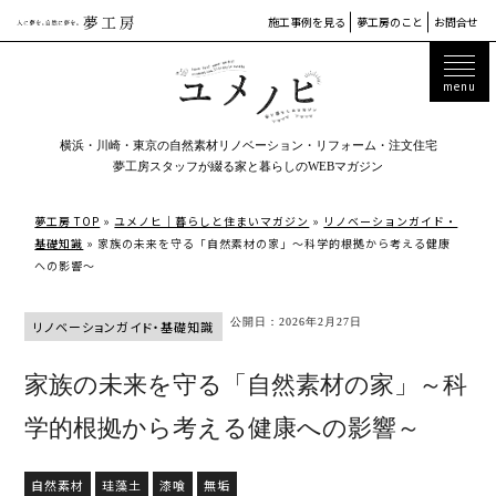
施工事例を見る
夢工房のこと
お問合せ
横浜・川崎・東京の自然素材リノベーション・リフォーム・注文住宅
夢工房スタッフが綴る家と暮らしのWEBマガジン
夢工房 TOP
»
ユメノヒ｜暮らしと住まいマガジン
»
リノベーションガイド・
基礎知識
»
家族の未来を守る「自然素材の家」～科学的根拠から考える健康
への影響～
公開日：2026年2月27日
リノベーションガイド・基礎知識
家族の未来を守る「自然素材の家」～科
学的根拠から考える健康への影響～
自然素材
珪藻土
漆喰
無垢