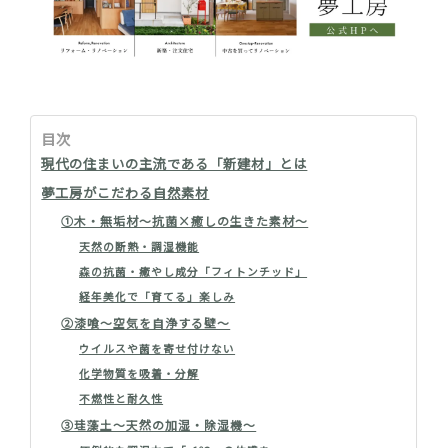
目次
現代の住まいの主流である「新建材」とは
夢工房がこだわる自然素材
①木・無垢材～抗菌×癒しの生きた素材～
天然の断熱・調湿機能
森の抗菌・癒やし成分「フィトンチッド」
経年美化で「育てる」楽しみ
②漆喰～空気を自浄する壁～
ウイルスや菌を寄せ付けない
化学物質を吸着・分解
不燃性と耐久性
③珪藻土～天然の加湿・除湿機～