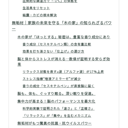
圧倒的な調湿力で「-1℃」の体感を
生活臭をリセット
結露・カビの根本解決
無垢材｜家族の未来を守る「木の家」の知られざるパワ
ー
木の家が「ほっとする」秘密は、豊富な香り成分にあり
香り成分（セスキテルペン類）の含有量比較
効果を打ち消さない「仕上げ」の選び方
脳と体からストレスが消える…数値が証明する安らぎ効
果
リラックス状態を表すα波（アルファ波）が17%上昇
ストレス指標“唾液アミラーゼ”が減少
香りの成分「セスキテルペン」が直接脳に届く
脳も、体も、ぐっすり眠る。深い眠りを促進。
集中力が高まる！脳のパフォーマンスを最大化
科学的実験で証明された「速さ」と「正確さ」
「リラックス」が「集中」を生むメカニズム
無垢材がもつ驚異の抗菌・抗ウイルスパワー