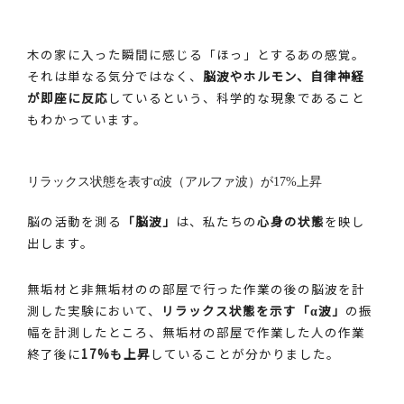
木の家に入った瞬間に感じる「ほっ」とするあの感覚。
それは単なる気分ではなく、
脳波やホルモン、自律神経
が即座に反応
しているという、科学的な現象であること
もわかっています。
リラックス状態を表すα波（アルファ波）が17%上昇
脳の活動を測る
「脳波」
は、私たちの
心身の状態
を映し
出します。
無垢材と非無垢材のの部屋で行った作業の後の脳波を計
測した実験において、
リラックス状態を示す「α波」
の振
幅を計測したところ、無垢材の部屋で作業した人の作業
終了後に
17%も上昇
していることが分かりました。