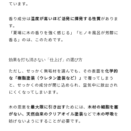
ています。
香り成分は
温度が高いほど活発に揮発する性質
がありま
す。
「夏場に木の香りを強く感じる」「ヒノキ風呂が芳醇に
香る」のは、このためです。
効果を打ち消さない「仕上げ」の選び方
ただし、せっかく無垢材を選んでも、その表面を
化学的
な「樹脂塗装（ウレタン塗装など）」
で覆ってしまう
と、せっかくの成分が閉じ込められ、空気中に放出され
にくくなってしまいます。
木の恩恵を
最大限に引き出す
ためには、
木材の細胞を塞
がない、天然由来のクリアオイル塗装
などで
木の呼吸
を
妨げないようにすることが必要です。