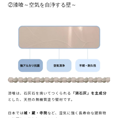
②漆喰～空気を自浄する壁～
漆喰は、石灰石を焼いてつくられる
「消石灰」を主成分
とした、天然の無機質塗り壁材です。
日本では
城・蔵・寺院
など、湿気に強く長寿命な建築物