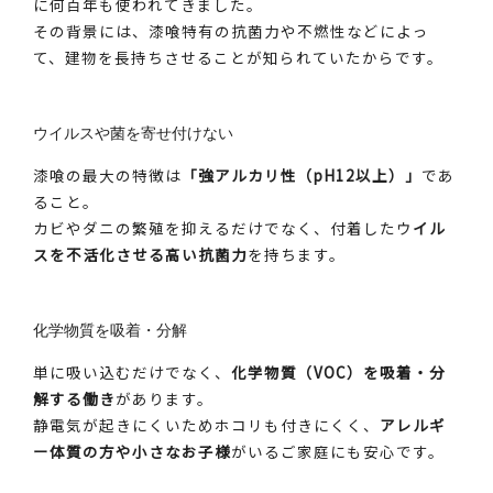
に何百年も使われてきました。
その背景には、漆喰特有の抗菌力や不燃性などによっ
て、建物を長持ちさせることが知られていたからです。
ウイルスや菌を寄せ付けない
漆喰の最大の特徴は
「強アルカリ性（pH12以上）」
であ
ること。
カビやダニの繁殖を抑えるだけでなく、付着したウ
イル
スを不活化させる高い抗菌力
を持ちます。
化学物質を吸着・分解
単に吸い込むだけでなく、
化学物質（VOC）を吸着・分
解する働き
があります。
静電気が起きにくいためホコリも付きにくく、
アレルギ
ー体質の方や小さなお子様
がいるご家庭にも安心です。