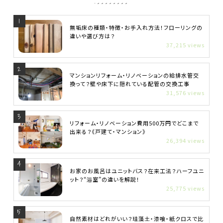
無垢床の種類・特徴・お手入れ方法！フローリングの
違いや選び方は？
37,215 views
マンションリフォーム・リノベーションの給排水管交
換って？壁や床下に隠れている配管の交換工事
31,576 views
リフォーム・リノベーション費用500万円でどこまで
出来る？《戸建て・マンション》
26,394 views
お家のお風呂はユニットバス？在来工法？ハーフユニ
ット？“浴室”の違いを解説！
25,775 views
自然素材はどれがいい？珪藻土・漆喰・紙クロスで比