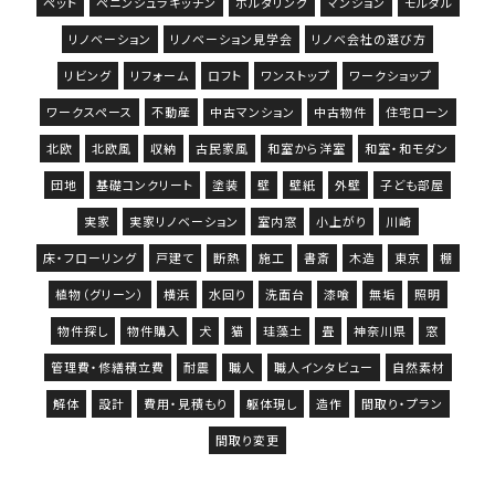
ペット
ペニンシュラキッチン
ボルダリング
マンション
モルタル
リノベーション
リノベーション見学会
リノベ会社の選び方
リビング
リフォーム
ロフト
ワンストップ
ワークショップ
ワークスペース
不動産
中古マンション
中古物件
住宅ローン
北欧
北欧風
収納
古民家風
和室から洋室
和室・和モダン
団地
基礎コンクリート
塗装
壁
壁紙
外壁
子ども部屋
実家
実家リノベーション
室内窓
小上がり
川崎
床・フローリング
戸建て
断熱
施工
書斎
木造
東京
棚
植物（グリーン）
横浜
水回り
洗面台
漆喰
無垢
照明
物件探し
物件購入
犬
猫
珪藻土
畳
神奈川県
窓
管理費・修繕積立費
耐震
職人
職人インタビュー
自然素材
解体
設計
費用・見積もり
躯体現し
造作
間取り・プラン
間取り変更