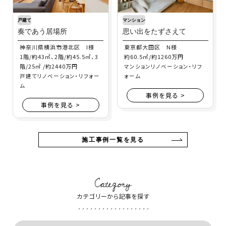
戸建て
マンション
奏であう居場所
思い出をたずさえて
神奈川県横浜市港北区 I様
東京都大田区 N様
1階/約43㎡、2階/約45.5㎡、3
約60.5㎡/約1260万円
階/25㎡ /約2440万円
マンションリノベーション・リフ
戸建てリノベーション・リフォー
ォーム
ム
事例を見る >
事例を見る >
施工事例一覧を見る
Category
カテゴリーから記事を探す