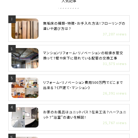
人気記事
無垢床の種類・特徴・お手入れ方法！フローリングの
違いや選び方は？
37,207 views
マンションリフォーム・リノベーションの給排水管交
換って？壁や床下に隠れている配管の交換工事
31,575 views
リフォーム・リノベーション費用500万円でどこまで
出来る？《戸建て・マンション》
26,391 views
お家のお風呂はユニットバス？在来工法？ハーフユニ
ット？“浴室”の違いを解説！
25,767 views