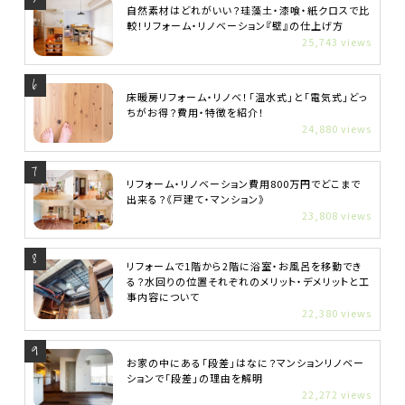
自然素材はどれがいい？珪藻土・漆喰・紙クロスで比
較！リフォーム・リノベーション『壁』の仕上げ方
25,743 views
床暖房リフォーム・リノベ！「温水式」と「電気式」どっ
ちがお得？費用・特徴を紹介！
24,880 views
リフォーム・リノベーション費用800万円でどこまで
出来る？《戸建て・マンション》
23,808 views
リフォームで1階から2階に浴室・お風呂を移動でき
る？水回りの位置それぞれのメリット・デメリットと工
事内容について
22,380 views
お家の中にある「段差」はなに？マンションリノベー
ションで「段差」の理由を解明
22,272 views