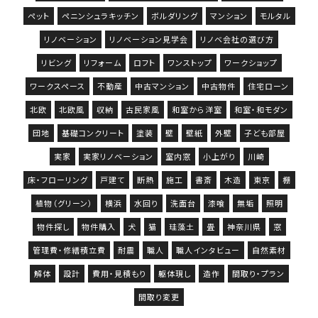
ペット
ペニンシュラキッチン
ボルダリング
マンション
モルタル
リノベーション
リノベーション見学会
リノベ会社の選び方
リビング
リフォーム
ロフト
ワンストップ
ワークショップ
ワークスペース
不動産
中古マンション
中古物件
住宅ローン
北欧
北欧風
収納
古民家風
和室から洋室
和室・和モダン
団地
基礎コンクリート
塗装
壁
壁紙
外壁
子ども部屋
実家
実家リノベーション
室内窓
小上がり
川崎
床・フローリング
戸建て
断熱
施工
書斎
木造
東京
棚
植物（グリーン）
横浜
水回り
洗面台
漆喰
無垢
照明
物件探し
物件購入
犬
猫
珪藻土
畳
神奈川県
窓
管理費・修繕積立費
耐震
職人
職人インタビュー
自然素材
解体
設計
費用・見積もり
躯体現し
造作
間取り・プラン
間取り変更