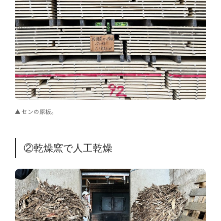
センの原板。
②乾燥窯で人工乾燥