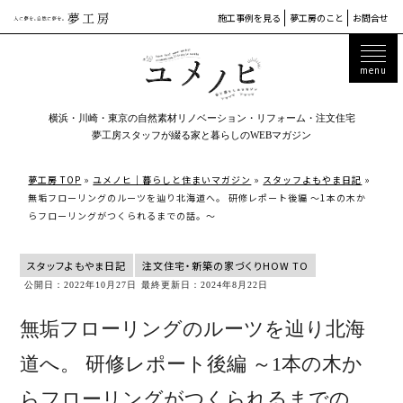
施工事例を見る
夢工房のこと
お問合せ
横浜・川崎・東京の自然素材リノベーション・リフォーム・注文住宅
夢工房スタッフが綴る家と暮らしのWEBマガジン
夢工房 TOP
»
ユメノヒ｜暮らしと住まいマガジン
»
スタッフよもやま日記
»
無垢フローリングのルーツを辿り北海道へ。 研修レポート後編 ～1本の木か
らフローリングがつくられるまでの話。～
スタッフよもやま日記
注文住宅・新築の家づくりHOW TO
公開日：2022年10月27日
最終更新日：2024年8月22日
無垢フローリングのルーツを辿り北海
道へ。 研修レポート後編 ～1本の木か
らフローリングがつくられるまでの