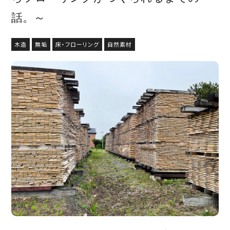
話。～
木造
無垢
床・フローリング
自然素材