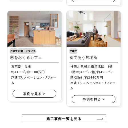
戸建て
店舗・オフィス
戸建て
恩をおくるカフェ
奏であう居場所
東京都 N様
神奈川県横浜市港北区 I様
約41.3㎡/約1100万円
1階/約43㎡、2階/約45.5㎡、3
階/25㎡ /約2440万円
戸建てリノベーション・リフォー
ム
戸建てリノベーション・リフォー
ム
事例を見る >
事例を見る >
施工事例一覧を見る