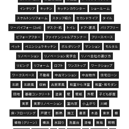
インテリア
キッチン
キッチンカウンター
ショールーム
スケルトンリフォーム
スタッフ紹介
セカンドライフ
タイル
ツーバイフォー（2x4）
デスク・机
トイレ
ドア・建具
バリアフリー
ビフォーアフター
ファイナンシャルプランナー
フリースペース
ペット
ペニンシュラキッチン
ボルダリング
マンション
モルタル
リノベーション
リノベーション見学会
リノベ会社の選び方
リビング
リフォーム
ロフト
ワンストップ
ワークショップ
ワークスペース
不動産
中古マンション
中古物件
住宅ローン
北欧
北欧風
収納
古民家風
和室から洋室
和室・和モダン
団地
基礎コンクリート
塗装
壁
壁紙
外壁
子ども部屋
実家
実家リノベーション
室内窓
小上がり
川崎
床・フローリング
戸建て
断熱
施工
書斎
木造
東京
棚
植物（グリーン）
横浜
水回り
洗面台
漆喰
無垢
照明