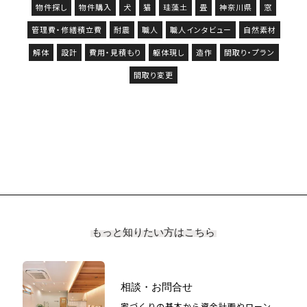
物件探し
物件購入
犬
猫
珪藻土
畳
神奈川県
窓
管理費・修繕積立費
耐震
職人
職人インタビュー
自然素材
解体
設計
費用・見積もり
躯体現し
造作
間取り・プラン
間取り変更
もっと知りたい方はこちら
相談・お問合せ
家づくりの基本から資金計画やローン