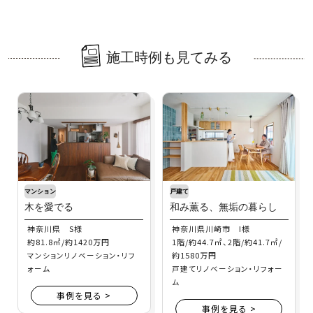
施工時例も見てみる
マンション
戸建て
木を愛でる
和み薫る、無垢の暮らし
神奈川県 S様
神奈川県川崎市 I様
約81.8㎡/約1420万円
1階/約44.7㎡、2階/約41.7㎡/
約1580万円
マンションリノベーション・リフ
ォーム
戸建てリノベーション・リフォー
ム
事例を見る >
事例を見る >