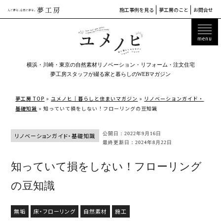
施工事例を見る
夢工房のこと
お問合せ
横浜・川崎・東京の自然素材リノベーション・リフォーム・注文住宅
夢工房スタッフが綴る家と暮らしのWEBマガジン
夢工房 TOP
»
ユメノヒ｜暮らしと住まいマガジン
»
リノベーションガイド・
基礎知識
»
知っていて損をしない！フローリングの豆知識
公開日：2022年9月16日
リノベーションガイド・基礎知識
最終更新日：2024年8月22日
知っていて損をしない！フローリング
の豆知識
無垢
床・フローリング
自然素材
施工