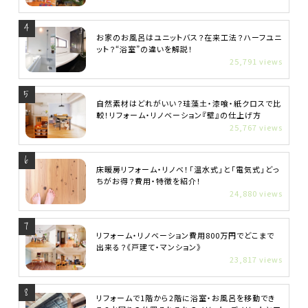
お家のお風呂はユニットバス？在来工法？ハーフユニ
ット？“浴室”の違いを解説！
25,791 views
自然素材はどれがいい？珪藻土・漆喰・紙クロスで比
較！リフォーム・リノベーション『壁』の仕上げ方
25,767 views
床暖房リフォーム・リノベ！「温水式」と「電気式」どっ
ちがお得？費用・特徴を紹介！
24,880 views
リフォーム・リノベーション費用800万円でどこまで
出来る？《戸建て・マンション》
23,817 views
リフォームで1階から2階に浴室・お風呂を移動でき