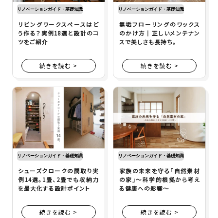
リノベーションガイド・基礎知識
リノベーションガイド・基礎知識
リビングワークスペースはど
無垢フローリングのワックス
う作る？実例18選と設計のコ
のかけ方｜正しいメンテナン
ツをご紹介
スで美しさも長持ち。
続きを読む >
続きを読む >
リノベーションガイド・基礎知識
リノベーションガイド・基礎知識
シューズクロークの間取り実
家族の未来を守る「自然素材
例14選。1畳、2畳でも収納力
の家」～科学的根拠から考え
を最大化する設計ポイント
る健康への影響～
続きを読む >
続きを読む >