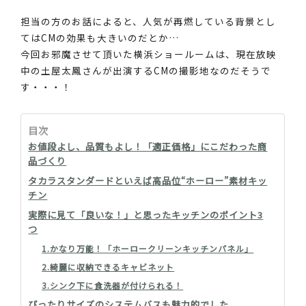
担当の方のお話によると、人気が再燃している背景とし
てはCMの効果も大きいのだとか…
今回お邪魔させて頂いた横浜ショールームは、現在放映
中の土屋太鳳さんが出演するCMの撮影地なのだそうで
す・・・！
目次
お値段よし、品質もよし！「適正価格」にこだわった商
品づくり
タカラスタンダードといえば高品位“ホーロー”素材キッ
チン
実際に見て「良いな！」と思ったキッチンのポイント3
つ
1.かなり万能！「ホーロークリーンキッチンパネル」
2.綺麗に収納できるキャビネット
3.シンク下に食洗器が付けられる！
ぴったりサイズのシステムバスも魅力的でした