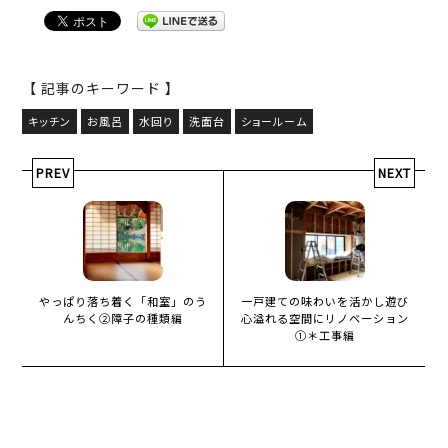
【 記事のキーワード 】
キッチン
お風呂
水回り
洗面台
ショールーム
PREV
NEXT
やっぱり落ち着く「和室」のう
一戸建ての味わいを活かし遊び
んちく②障子の種類編
心溢れる空間にリノベーション
①＊工事編